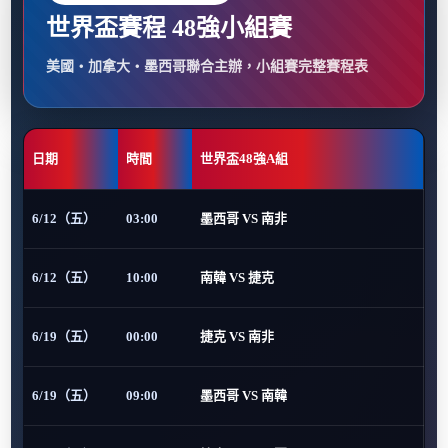
世界盃賽程 48強小組賽
美國・加拿大・墨西哥聯合主辦，小組賽完整賽程表
日期
時間
世界盃48強A組
6/12（五）
03:00
墨西哥 VS 南非
6/12（五）
10:00
南韓 VS 捷克
6/19（五）
00:00
捷克 VS 南非
6/19（五）
09:00
墨西哥 VS 南韓