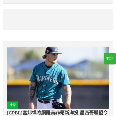
TOP
棒球
[CPBL]富邦悍將網羅南非籍新洋投 墨西哥聯盟今