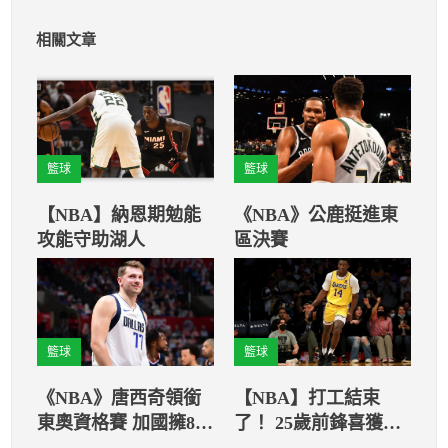
相關文章
籃球
籃球
【NBA】納恩期勉能
《NBA》公鹿挺進東
攻能守助湖人
區決賽
籃球
籃球
《NBA》唐西奇領銜
【NBA】打工結束
東奧資格賽 加國擁8位
了！ 25歲前鋒喜獲湖
NBA球員居首
人2年正式約