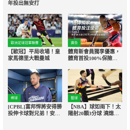
年投出無安打
歐洲足球冠軍聯賽
廣告
【歐冠】平局收場！皇
體育新會員獨享優惠，
家馬德里大戰曼城
體育首投100%保險返
還
棒球
籃球
[CPBL]富邦悍將安得勝
【NBA】球如雨下！太
投伸卡球對兄弟！安得
陽射20顆3分球 澆熄公
勝：已有較熟悉中職環
鹿反追攻勢
境和出賽的感覺