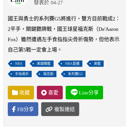
開賽列表
發表於 04-27
運彩教學專區
國王與勇士的系列賽G5將進行，雙方目前戰成2：
2平手，關鍵聽牌戰，國王球星福克斯（De'Aaron
Fox）雖然遭遇左手食指指尖骨折傷勢，但他表示
自己第5戰一定會上場。
NBA
美國職籃
NBA直播
美籃
手指骨折
福克斯
系列賽G5
收藏
喜愛
Line分享
FB分享
複製連結