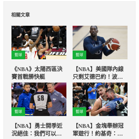
相關文章
籃球
籃球
《NBA》太陽西區決
【NBA】美國隊內線
賽首戰勝快艇
只剩艾德巴約！波
總：我相信他一定可
以
籃球
籃球
【NBA】勇士開季近
【NBA】金塊舉辦冠
況絕佳：我們可以拿
軍遊行！約基奇：我