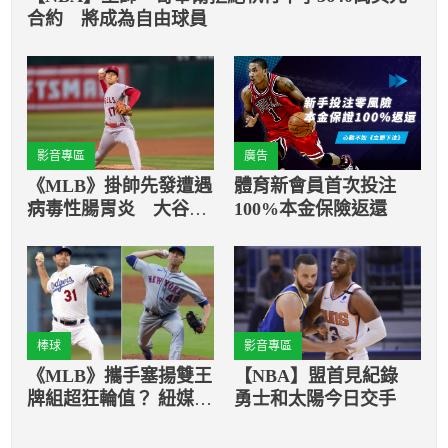
合約 將成為自由球員
影音專區
廣告
《MLB》掛帥先發遭遇
體育新會員首次投注
病毒性腸胃炎 大谷翔
100%本金保險返還
平吞下本季第8敗
棒球
影音專區
《MLB》攜手塞揚雙王
【NBA】盟首見紀錄
牌組超狂輪值？ 紐媒建
勇士和太陽今日交手
議大都會簽日籍強投