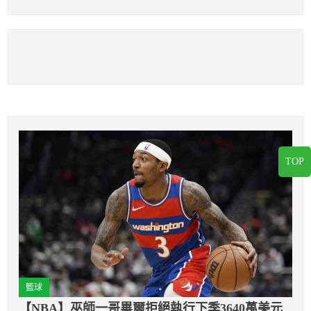
下總冠軍
只想回家
TOP
籃球
【NBA】巫師一哥畢爾拒絕執行下季3640萬美元