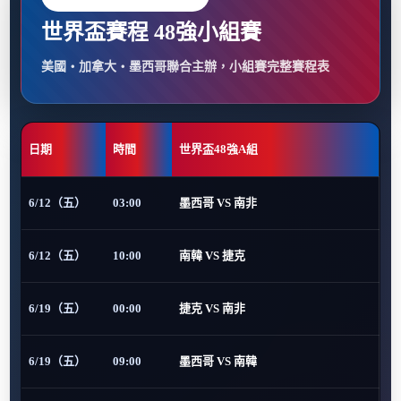
世界盃賽程 48強小組賽
美國・加拿大・墨西哥聯合主辦，小組賽完整賽程表
日期
時間
世界盃48強A組
6/12（五）
03:00
墨西哥 VS 南非
6/12（五）
10:00
南韓 VS 捷克
6/19（五）
00:00
捷克 VS 南非
6/19（五）
09:00
墨西哥 VS 南韓