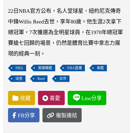
開賽列表
22日NBA官方公布，名人堂球星、紐約尼克傳奇
運彩教學專區
中鋒Willis Reed去世，享年80歲。他生涯2次拿下
總冠軍，7次獲選為全明星球員，在1970年總冠軍
賽搶七回歸的場景，仍然是體育比賽中意志力展
現的經典一刻。
NBA
美國職籃
NBA直播
美籃
球星
Reed
去世
收藏
喜愛
Line分享
FB分享
複製連結