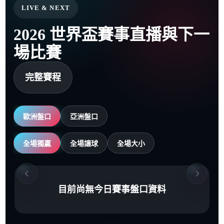
LIVE & NEXT
2026 世界盃賽事直播與下一
場比賽
完整賽程
歐洲盤口
亞洲盤口
全場獨贏
全場讓球
全場大小
目前尚無今日賽事盤口資料