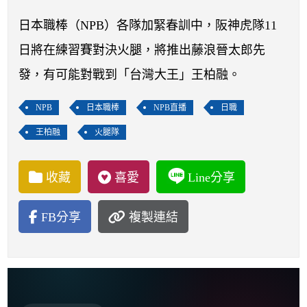
開賽列表
日本職棒（NPB）各隊加緊春訓中，阪神虎隊11
運彩教學專區
日將在練習賽對決火腿，將推出藤浪晉太郎先
發，有可能對戰到「台灣大王」王柏融。
NPB
日本職棒
NPB直播
日職
王柏融
火腿隊
收藏
喜愛
Line分享
FB分享
複製連結