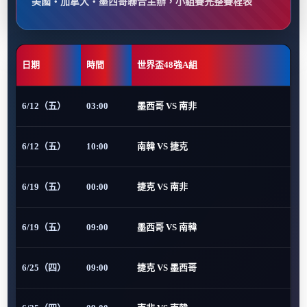
美國・加拿大・墨西哥聯合主辦，小組賽完整賽程表
日期
時間
世界盃48強A組
6/12（五）
03:00
墨西哥 VS 南非
6/12（五）
10:00
南韓 VS 捷克
6/19（五）
00:00
捷克 VS 南非
6/19（五）
09:00
墨西哥 VS 南韓
6/25（四）
09:00
捷克 VS 墨西哥