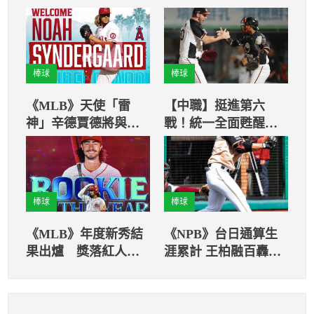
棒球
棒球
《MLB》天使「雷
【中職】挺進第六
神」辛德賈德將與大
戰！統一全面甦醒，
谷翔平合作
停下兄弟連勝
棒球
棒球
《MLB》年度新秀結
《NPB》台日通算生
果出爐 獎落紅人印
涯累計 王柏融百轟只
地亞
差4支