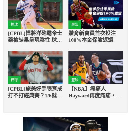
棒球
廣告
[CPBL]悍將洋砲霸帝士
體育新會員首次投注
藥檢結果呈現陰性 球團
100%本金保險返還
將立即完成註冊程序
棒球
籃球
[CPBL]旅美好手張育成
【NBA】痛痛人
打不打經典賽？1/6就知
Hayward再度痛痛，今
道！
日意外加重右手傷勢