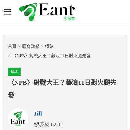
〈NPB〉對戰大王？藤浪11
日對火腿先發
體育專題報導
首頁
體育動態
棒球
籃球
〈NPB〉對戰大王？藤浪11日對火腿先發
棒球
棒球
球隊數據
〈NPB〉對戰大王？藤浪11日對火腿先
發
運彩報報
Jill
明星分析師
發表於 02-11