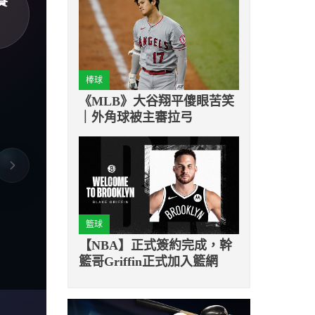
賽
棒球
《MLB》大谷翔平傻眼苦笑
｜外角球被主審拉弓
籃球
【NBA】正式簽約完成，幹
籃哥Griffin正式加入籃網