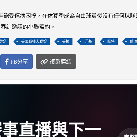
最近2年飽受傷病困擾，在休賽季成為自由球員後沒有任何球
有春訓邀請的小聯盟約。
聯盟
美國職棒大聯盟
美棒
洋基
維特
釀
FB分享
複製連結
盃賽事直播與下一