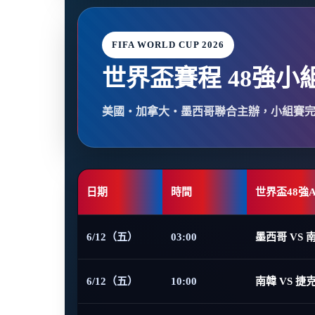
FIFA WORLD CUP 2026
世界盃賽程 48強小
美國・加拿大・墨西哥聯合主辦，小組賽
日期
時間
世界盃48強
6/12（五）
03:00
墨西哥 VS 
6/12（五）
10:00
南韓 VS 捷