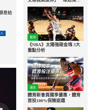
定：他關注的不再是籃球
隊願意給
酒人
籃球
《NBA》太陽強碰金塊 3大
重點分析
廣告
體育新會員獨享優惠，體育
首投100%保險返還