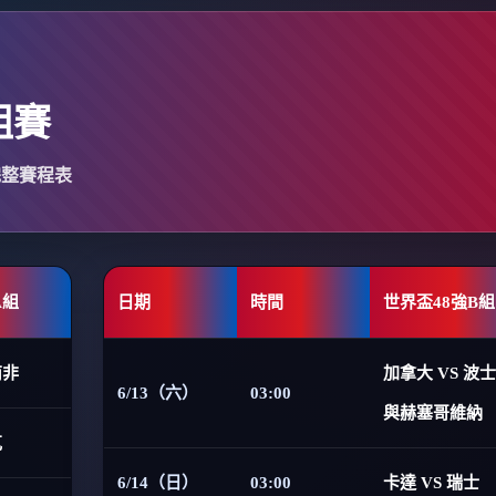
組賽
完整賽程表
A組
日期
時間
世界盃48強B組
南非
加拿大 VS 波
6/13（六）
03:00
與赫塞哥維納
克
6/14（日）
03:00
卡達 VS 瑞士