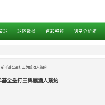
前洋基全壘打王與釀酒人簽約
棒球
球隊數據
運彩報報
明星分析師
NBA
MLB打擊
！前洋基全壘打王與釀酒人簽約
MLB投球
洋基全壘打王與釀酒人簽約