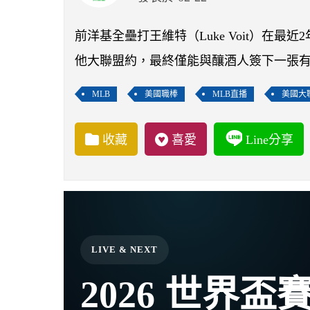
前洋基全壘打王維特（Luke Voit）在
他大聯盟約，最終僅能與釀酒人簽下一張
MLB
美國職棒
MLB直播
美國大
收藏
喜愛
Line分享
LIVE & NEXT
2026 世界