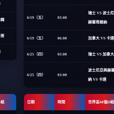
非
瑞士 VS 波士
6/19（五）
03:00
南韓
赫塞哥維納
西哥
6/19（五）
06:00
加拿大 VS 卡達
韓
6/25（四）
03:00
瑞士 VS 加拿大
波士尼亞與赫
6/25（四）
03:00
納 VS 卡達
C組
日期
時間
世界盃48強D組