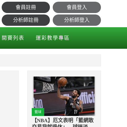
會員註冊
會員登入
分析師註冊
分析師登入
開賽列表
運彩教學專區
籃球
【NBA】厄文表明「籃網敢
交易我就退休」 球迷淡