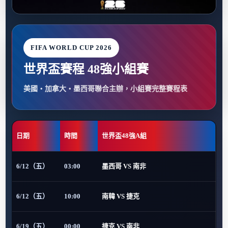
FIFA WORLD CUP 2026
世界盃賽程 48強小組賽
美國・加拿大・墨西哥聯合主辦，小組賽完整賽程表
日期
時間
世界盃48強A組
6/12（五）
03:00
墨西哥 VS 南非
6/12（五）
10:00
南韓 VS 捷克
6/19（五）
00:00
捷克 VS 南非