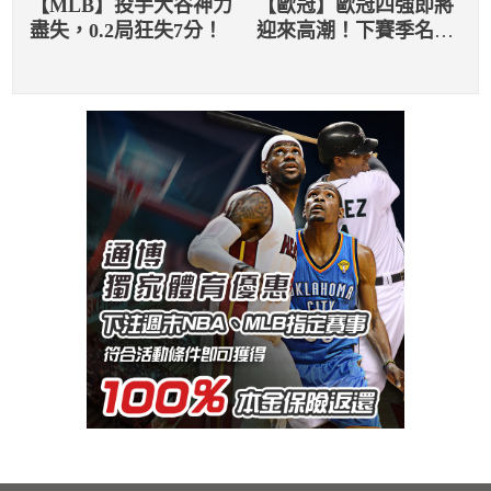
【MLB】投手大谷神力
【歐冠】歐冠四強即將
盡失，0.2局狂失7分！
迎來高潮！下賽季名額
逐漸出爐