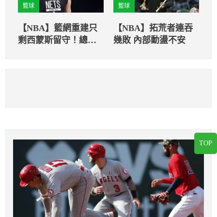
籃球
籃球
【NBA】籃網重建只
【NBA】拓荒者連吞
剩西蒙斯留守！總教
幾敗 內部動盪不安
練：他很難使用
TOP