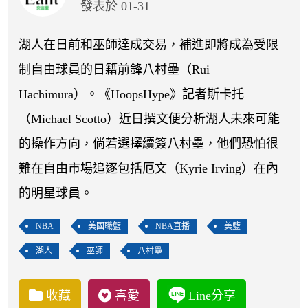
開賽列表
發表於 01-31
運彩教學專區
湖人在日前和巫師達成交易，補進即將成為受限
制自由球員的日籍前鋒八村壘（Rui
Hachimura）。《HoopsHype》記者斯卡托
（Michael Scotto）近日撰文便分析湖人未來可能
的操作方向，倘若選擇續簽八村壘，他們恐怕很
難在自由市場追逐包括厄文（Kyrie Irving）在內
的明星球員。
NBA
美國職籃
NBA直播
美籃
湖人
巫師
八村壘
收藏
喜愛
Line分享