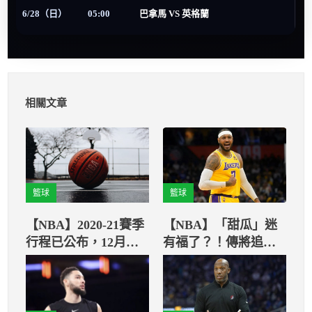
6/28（日）
05:00
巴拿馬 VS 英格蘭
相關文章
籃球
籃球
【NBA】2020-21賽季
【NBA】「甜瓜」迷
行程已公布，12月下
有福了？！傳將追隨
旬開打
魔獸腳步加入台籃