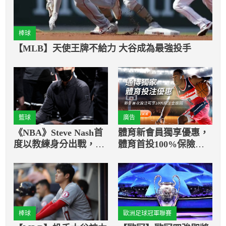
棒球
【MLB】天使王牌不給力 大谷成為最強投手
籃球
廣告
《NBA》Steve Nash首
體育新會員獨享優惠，
度以教練身分出戰，
體育首投100%保險返
Irving獻比賽球宣告
還
棒球
歐洲足球冠軍聯賽