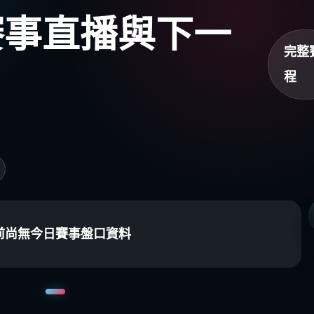
盃賽事直播與下一
完整
程
前尚無今日賽事盤口資料