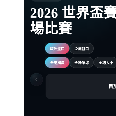
2026 世界
場比賽
歐洲盤口
亞洲盤口
全場獨贏
全場讓球
全場大小
目