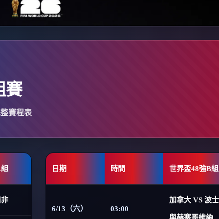
組賽
完整賽程表
A組
日期
時間
世界盃48強B組
南非
加拿大 VS 波
6/13（六）
03:00
與赫塞哥維納