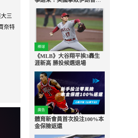
16強！
獲大三
賈奈特
棒球
《MLB》大谷翔平挨3轟生
涯新高 勝投候選退場
廣告
體育新會員首次投注100%本
金保險返還