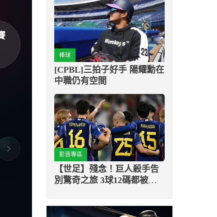
賽
棒球
[CPBL]三拍子好手 陽耀勳在
中職仍有空間
影音專區
【世足】殘念！巨人殺手告
別驚奇之旅 3球12碼都被擋
下！