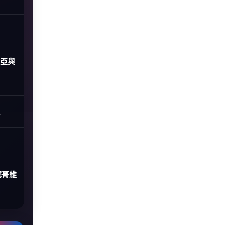
尼亞與
塞哥維