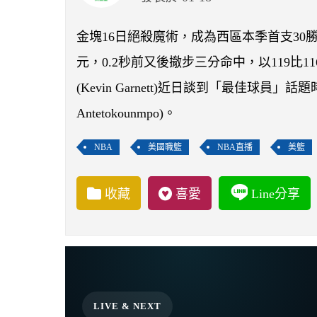
金塊16日絕殺魔術，成為西區本季首支30勝球隊
元，0.2秒前又後撤步三分命中，以119比
(Kevin Garnett)近日談到「最佳球員
Antetokounmpo)。
NBA
美國職籃
NBA直播
美籃
收藏
喜愛
Line分享
LIVE & NEXT