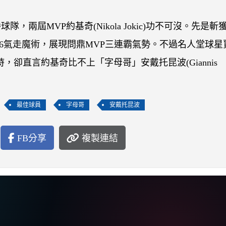
，兩屆MVP約基奇(Nikola Jokic)功不可沒。先是斬
116氣走魔術，展現問鼎MVP三連霸氣勢。不過名人堂球星
」話題時，卻直言約基奇比不上「字母哥」安戴托昆波(Giannis
最佳球員
字母哥
安戴托昆波
FB分享
複製連結