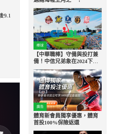
9.1
棒球
【中華職棒】守備與投打兼
備！中信兄弟象在2024下半
季中華職棒中一枝獨秀
廣告
體育新會員獨享優惠，體育
首投100%保險返還