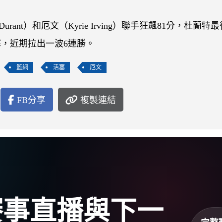
ant）和厄文（Kyrie Irving）聯手狂飆81分，杜蘭特最後
塞，近期拉出一波6連勝。
籃網
活塞
厄文
FB分享
複製連結
盃賽事直播與下一