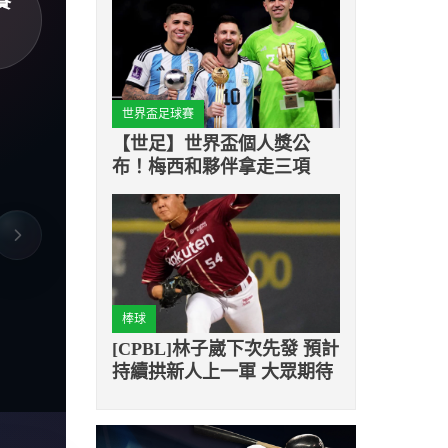
賽
世界盃足球賽
【世足】世界盃個人獎公
布！梅西和夥伴拿走三項
棒球
[CPBL]林子崴下次先發 預計
持續拱新人上一軍 大眾期待