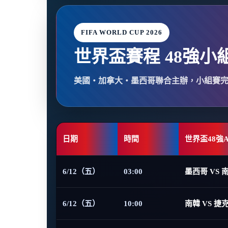
FIFA WORLD CUP 2026
世界盃賽程 48強小
美國・加拿大・墨西哥聯合主辦，小組賽
日期
時間
世界盃48強
6/12（五）
03:00
墨西哥 VS 
6/12（五）
10:00
南韓 VS 捷