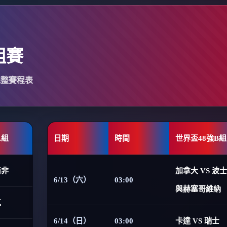
組賽
完整賽程表
A組
日期
時間
世界盃48強B組
南非
加拿大 VS 波
6/13（六）
03:00
與赫塞哥維納
克
6/14（日）
03:00
卡達 VS 瑞士