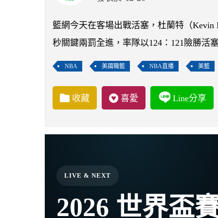
籃網今天在客場出戰活塞，杜蘭特（Kevin Dur
秒關鍵兩罰全進，率隊以124：121險勝活
NBA
美國職籃
NBA直播
美籃
收藏
喜愛
Line分享
LIVE & NEXT
2026 世界