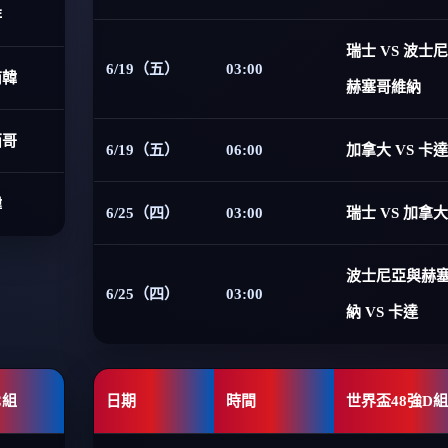
非
瑞士 VS 波士
6/19（五）
03:00
南韓
赫塞哥維納
西哥
6/19（五）
06:00
加拿大 VS 卡達
韓
6/25（四）
03:00
瑞士 VS 加拿大
波士尼亞與赫
6/25（四）
03:00
納 VS 卡達
C組
日期
時間
世界盃48強D組