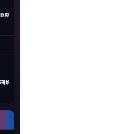
尼亞與
塞哥維