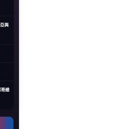
尼亞與
塞哥維