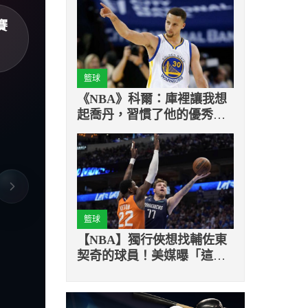
賽
籃球
《NBA》科爾：庫裡讓我想
起喬丹，習慣了他的優秀便
證明了他的偉大
籃球
【NBA】獨行俠想找輔佐東
契奇的球員！美媒曝「這
位」同梯狀元在討論當中！