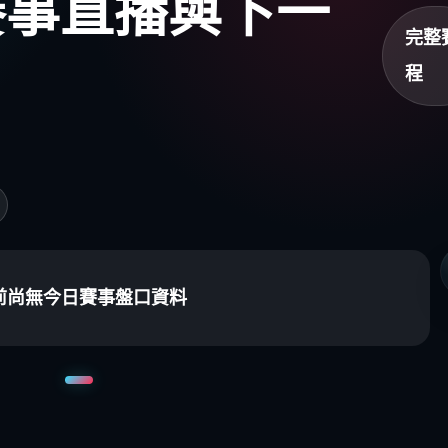
盃賽事直播與下一
完整
程
前尚無今日賽事盤口資料