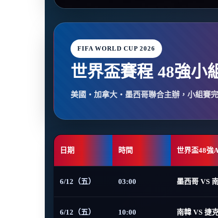
FIFA WORLD CUP 2026
世界盃賽程 48強小
美國・加拿大・墨西哥聯合主辦，小組賽
日期
時間
世界盃48強
6/12（五）
03:00
墨西哥 VS 
6/12（五）
10:00
南韓 VS 捷