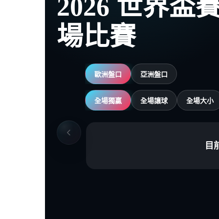
2026 世界
場比賽
歐洲盤口
亞洲盤口
全場獨贏
全場讓球
全場大小
目