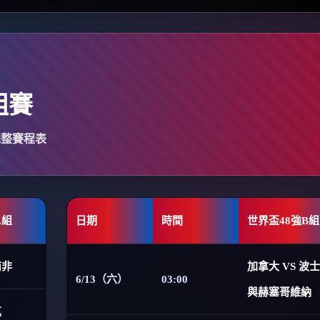
組賽
完整賽程表
A組
日期
時間
世界盃48強B組
南非
加拿大 VS 波
6/13（六）
03:00
與赫塞哥維納
克