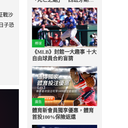
在激烈角逐中成功出線
同征戰沙
日子恐
棒球
《MLB》封館一大趣事 十大
自由球員合約盲猜
廣告
體育新會員獨享優惠，體育
首投100%保險返還