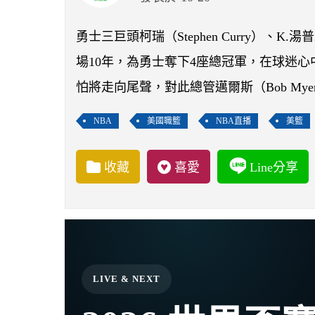
勇士三巨頭柯瑞（Stephen Curry）、K.湯普森
場10年，為勇士奪下4座總冠軍，在球迷
怕將走向尾聲，對此總管邁爾斯（Bob My
NBA
美國職籃
NBA直播
美籃
收藏
喜愛
Line分享
LIVE & NEXT