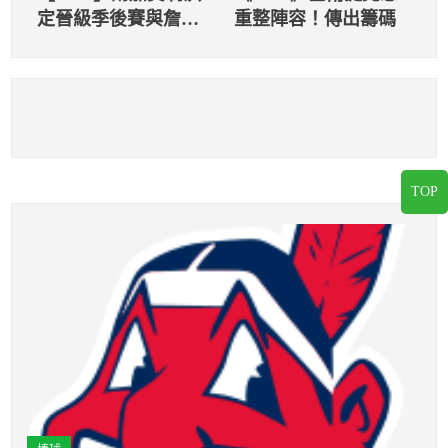
定晉級季後賽與詹皇
重整陣容！傳出籌碼
談過 聯盟願意開放修
改
TOP