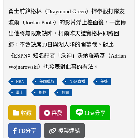
開賽列表
勇士前鋒格林（Draymond Green）揮拳毆打隊友
運彩教學專區
波爾（Jordan Poole）的影片浮上檯面後，一度傳
出他將無限期缺陣，柯爾昨天證實格林即將回
歸，不會缺席19日與湖人隊的開幕戰。對此
《ESPN》知名記者「沃神」沃納羅斯基（Adrian
Wojnarowski）也發表對此事的看法。
NBA
美國職籃
NBA直播
美籃
勇士
格林
柯爾
收藏
喜愛
Line分享
FB分享
複製連結