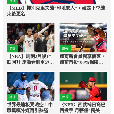
棒球
【MLB】揮別克里夫蘭"印地安人"，確定下季結
束後更名
籃球
廣告
【NBA】馬刺2月後止
體育新會員獨享優惠，
跌回升 逐漸看到重返季
體育首投100%保險返
後賽的曙光
還
棒球
棒球
世界最速板凳清空！中
〈NPB〉西武補日裔巴
職驚嘆外媒再引熱議，
西投手 月薪僅2萬美