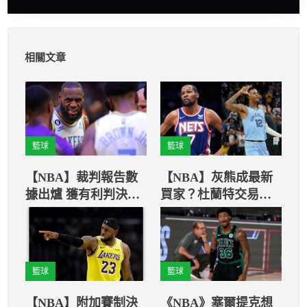
相關文章
籃球
籃球
【NBA】裁判報告數
【NBA】灰熊成最新
據出爐 獲有利判決竟
買家？杜蘭特交易案
也是這隊！
又傳新消息
籃球
籃球
【NBA】附加賽制決
《NBA》塞爾提克想