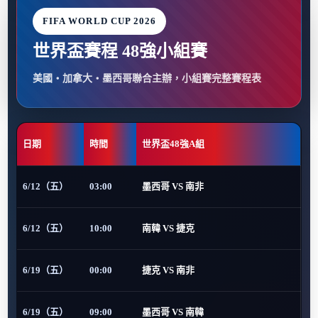
FIFA WORLD CUP 2026
世界盃賽程 48強小組賽
美國・加拿大・墨西哥聯合主辦，小組賽完整賽程表
日期
時間
世界盃48強A組
6/12（五）
03:00
墨西哥 VS 南非
6/12（五）
10:00
南韓 VS 捷克
6/19（五）
00:00
捷克 VS 南非
6/19（五）
09:00
墨西哥 VS 南韓