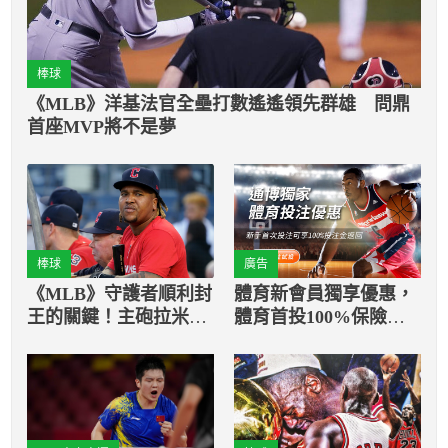
棒球
《MLB》洋基法官全壘打數遙遙領先群雄 問鼎
首座MVP將不是夢
棒球
廣告
《MLB》守護者順利封
體育新會員獨享優惠，
王的關鍵！主砲拉米瑞
體育首投100%保險返
茲將接受韌帶手術
還