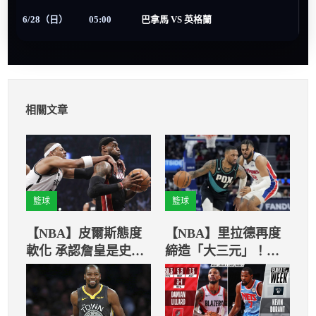
6/28（日）
05:00
巴拿馬 VS 英格蘭
相關文章
籃球
籃球
【NBA】皮爾斯態度
【NBA】里拉德再度
軟化 承認詹皇是史上
締造「大三元」！領
最偉大的5位球員之一
軍拓荒者擊敗活塞