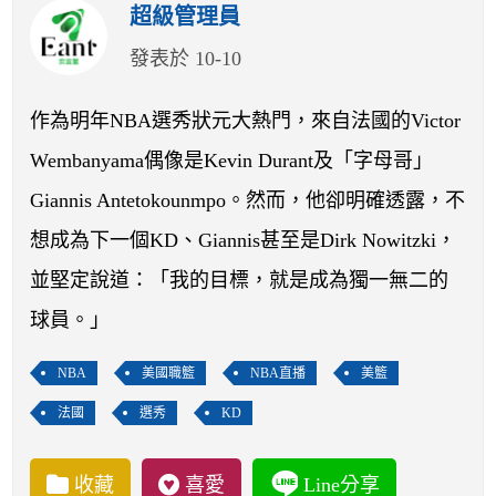
開賽列表
超級管理員
發表於 10-10
運彩教學專區
作為明年NBA選秀狀元大熱門，來自法國的Victor
Wembanyama偶像是Kevin Durant及「字母哥」
Giannis Antetokounmpo。然而，他卻明確透露，不
想成為下一個KD、Giannis甚至是Dirk Nowitzki，
並堅定說道：「我的目標，就是成為獨一無二的
球員。」
NBA
美國職籃
NBA直播
美籃
法國
選秀
KD
收藏
喜愛
Line分享