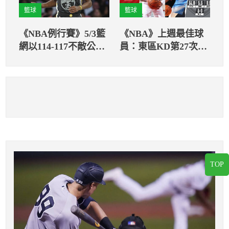
籃球
籃球
《NBA例行賽》5/3籃
《NBA》上週最佳球
網以114-117不敵公
員：東區KD第27次、
鹿。
西區Lillard第10次
TOP