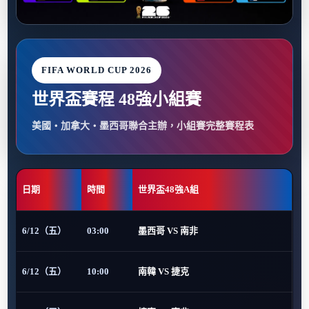
FIFA WORLD CUP 2026
世界盃賽程 48強小組賽
美國・加拿大・墨西哥聯合主辦，小組賽完整賽程表
日期
時間
世界盃48強A組
6/12（五）
03:00
墨西哥 VS 南非
6/12（五）
10:00
南韓 VS 捷克