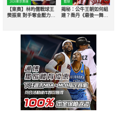
2020東京奧運
籃球
【東奧】林昀儒戰球王
揭秘：公牛王朝如何組
樊振東 對手奪金壓力山
建？喬丹《最後一舞》
大
紀錄片成為全球焦點