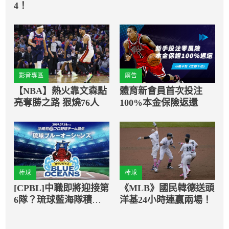
4！
影音專區
廣告
【NBA】熱火靠文森點
體育新會員首次投注
亮奪勝之路 狠燒76人
100%本金保險返還
棒球
棒球
[CPBL]中職即將迎接第
《MLB》國民韓德送頭
6隊？琉球藍海隊積極
洋基24小時連贏兩場！
交涉加入中職