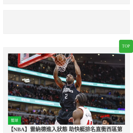
彈
TOP
籃球
【NBA】雷納德進入狀態 助快艇排名直衝西區第