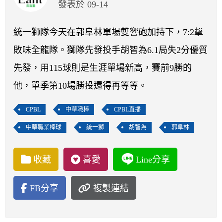
開賽列表
發表於 09-14
運彩教學專區
統一獅隊今天在郭阜林單場雙響砲加持下，7:2擊
敗味全龍隊。獅隊先發投手胡智為6.1局失2分優質
先發，用115球則是生涯單場新高，賽前9勝的
他，單季第10場勝投還得再等等。
CPBL
中華職棒
CPBL直播
中華職業棒球
統一獅
胡智為
郭阜林
收藏
喜愛
Line分享
FB分享
複製連結