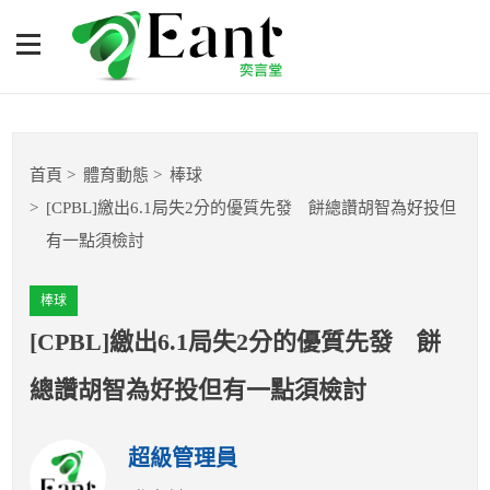
[CPBL]繳出6.1局失2分的優
質先發 餅總讚胡智為好投
但有一點須檢討
體育專題報導
首頁
體育動態
棒球
籃球
[CPBL]繳出6.1局失2分的優質先發 餅總讚胡智為好投但
有一點須檢討
棒球
棒球
球隊數據
[CPBL]繳出6.1局失2分的優質先發 餅
運彩報報
總讚胡智為好投但有一點須檢討
明星分析師
超級管理員