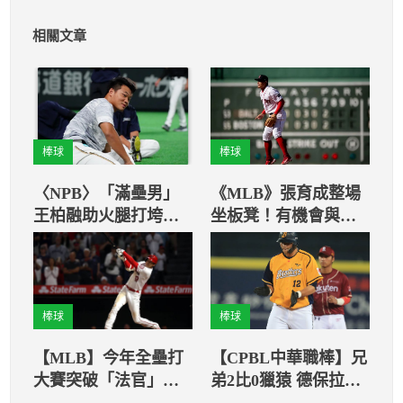
相關文章
棒球
棒球
〈NPB〉「滿壘男」
《MLB》張育成整場
王柏融助火腿打垮西
坐板凳！有機會與老
武 兩隊監督都有話說
東家交手
棒球
棒球
【MLB】今年全壘打
【CPBL中華職棒】兄
大賽突破「法官」障
弟2比0獵猿 德保拉奪
礙！？ 傳用球將會更
開季7連勝