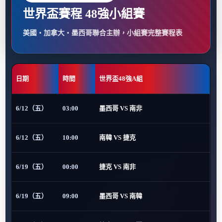
世界盃賽程 48強小組賽
美國・加拿大・墨西哥聯合主辦，小組賽完整賽程表
日期
時間
世界盃48強A組
6/12（五）
03:00
墨西哥 VS 南非
6/12（五）
10:00
南韓 VS 捷克
6/19（五）
00:00
捷克 VS 南非
6/19（五）
09:00
墨西哥 VS 南韓