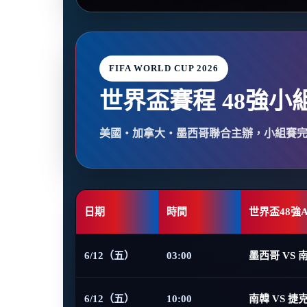
FIFA WORLD CUP 2026
世界盃賽程 48強小
美國・加拿大・墨西哥聯合主辦，小組賽
日期
時間
世界盃48強
6/12（五）
03:00
墨西哥 VS 
6/12（五）
10:00
南韓 VS 捷