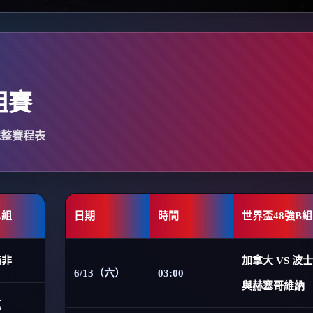
組賽
完整賽程表
A組
日期
時間
世界盃48強B組
南非
加拿大 VS 波
6/13（六）
03:00
與赫塞哥維納
克