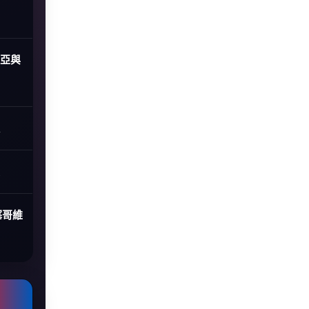
尼亞與
塞哥維