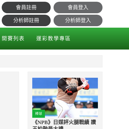
會員註冊
會員登入
分析師註冊
分析師登入
開賽列表
運彩教學專區
棒球
《NPB》日媒評火腿戰績 讚
王柏融是大禮