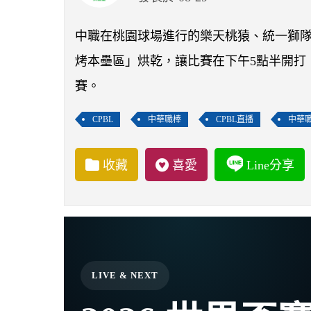
中職在桃園球場進行的樂天桃猿、統一獅
烤本壘區」烘乾，讓比賽在下午5點半開打
賽。
CPBL
中華職棒
CPBL直播
中華
收藏
喜愛
Line分享
LIVE & NEXT