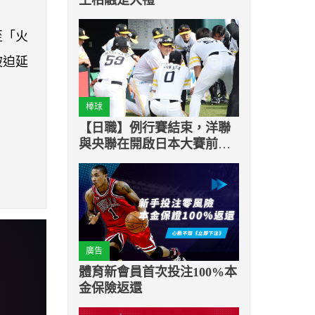
至「火
被迫延
棒球
【日職】例行賽結束，洋聯
與央聯在開啟日本大賽前的
賽程
廣告
體育新會員首次投注100%本
金保險返還