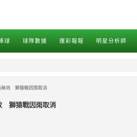
無效 獅猿戰因雨取消
棒球
球隊數據
運彩報報
明星分析師
NBA
MLB打擊
」仍無效 獅猿戰因雨取消
MLB投球
無效 獅猿戰因雨取消