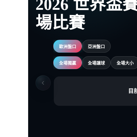
2026 世界
場比賽
歐洲盤口
亞洲盤口
全場獨贏
全場讓球
全場大小
目