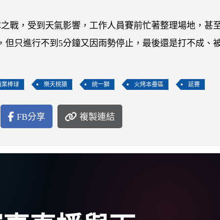
隊之戰，受到天氣影響，工作人員賽前忙著整理場地，甚
，但只進行不到5分鐘又因雨勢停止，最後還是打不成、
職業棒球
樂天桃猿
統一獅
火烤本壘區
延賽
FB分享
複製連結