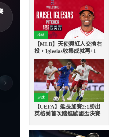
賽
棒球
【MLB】天使與紅人交換右
投，Iglesias收集成就再+1
足球
【UEFA】延長加賽2:1勝出
英格蘭首次踏進歐國盃決賽