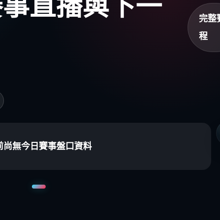
盃賽事直播與下一
完整
程
前尚無今日賽事盤口資料