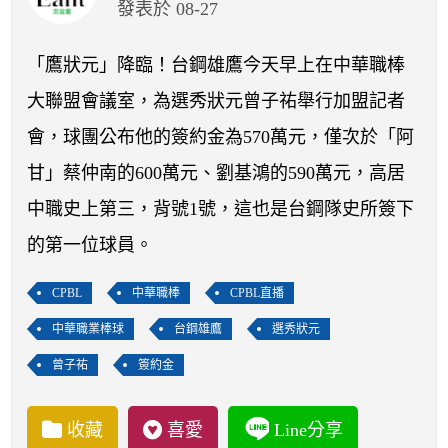
開賽列表
發表於 08-27
運彩教學專區
「鷹狀元」降臨！台鋼雄鷹今天早上在中華職棒
大聯盟會議室，為選秀狀元曾子祐舉行加盟記者
會，球團公布他的簽約金為570萬元，僅次於「阿
甘」蔡仲南的600萬元、劉基鴻的590萬元，高居
中職史上第三，背號1號，這也是台鋼隊史所簽下
的第一位球員。
CPBL
中華職棒
CPBL直播
中華職業棒球
台鋼雄鷹
選秀狀元
曾子祐
簽約金
收藏
喜愛
Line分享