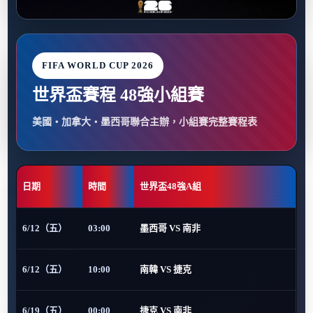
FIFA WORLD CUP 2026
世界盃賽程 48強小組賽
美國・加拿大・墨西哥聯合主辦，小組賽完整賽程表
日期
時間
世界盃48強A組
6/12（五）
03:00
墨西哥 VS 南非
6/12（五）
10:00
南韓 VS 捷克
6/19（五）
00:00
捷克 VS 南非