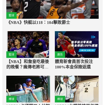
籃球
《NBA》快艇以118：104擊敗爵士
籃球
廣告
【NBA】和詹皇吃最後
體育新會員首次投注
的晚餐？瘋傳老將可能
100%本金保險返還
離隊
棒球
棒球