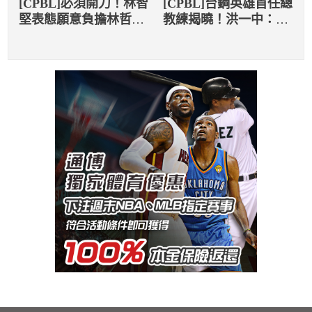
[CPBL]必須開刀！林智
[CPBL]台鋼英雄首任總
堅表態願意負擔林哲瑄
教練揭曉！洪一中：能
的治療費用
帶多久就帶多久