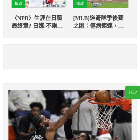
棒球
棒球
〈NPB〉生涯在日職
[MLB]道奇隊季後賽
最終章? 日媒:不樂
之困：傷病連連，考
觀！陽岱鋼早已被邊
驗調度
緣化
TOP