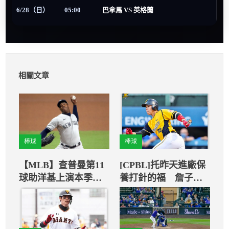
6/28（日）
05:00
巴拿馬 VS 英格蘭
相關文章
棒球
棒球
【MLB】查普曼第11
[CPBL]托昨天進廠保
球助洋基上演本季第3
養打針的福 詹子賢5
次三殺
安火力開轟