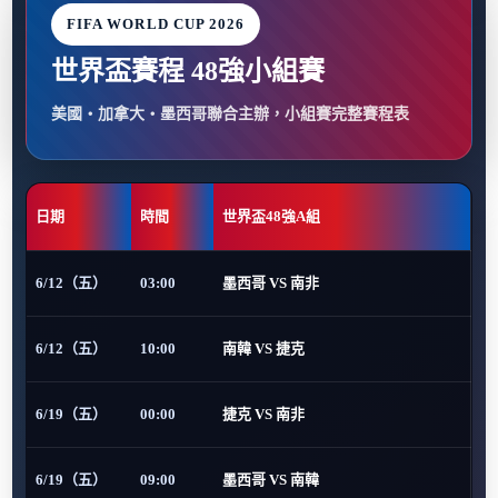
FIFA WORLD CUP 2026
世界盃賽程 48強小組賽
美國・加拿大・墨西哥聯合主辦，小組賽完整賽程表
日期
時間
世界盃48強A組
6/12（五）
03:00
墨西哥 VS 南非
6/12（五）
10:00
南韓 VS 捷克
6/19（五）
00:00
捷克 VS 南非
6/19（五）
09:00
墨西哥 VS 南韓