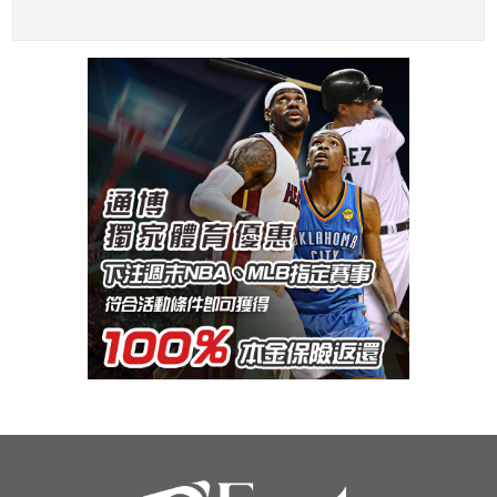
安人4比1勝皇家
名單