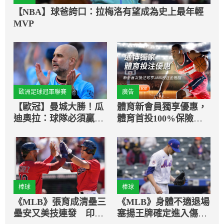
【NBA】球爸誇口：拉梅洛有望成為史上最年輕
MVP
歐洲足球冠軍聯賽
廣告
【歐冠】曼城大勝！瓜
體育新會員獨享優惠，
迪奧拉：球隊必須贏下
體育首投100%保險返
歐冠
還
棒球
棒球
《MLB》張育成清壘三
《MLB》身體不適退場
壘安又美技連發 印地
塞揚王牌確定進入傷兵