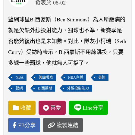
開賽列表
發表於 08-02
運彩教學專區
籃網球星B.西蒙斯（Ben Simmons）為人所詬病的
就是欠缺外線投射能力，罰球也不準，新賽季是
否能夠復出也是未知數。對此，隊友小柯瑞（Seth
Curry）受訪時表示，B.西蒙斯不用練跳投，只要
多練一些罰球，他就無人可擋了。
NBA
美國職籃
NBA直播
美籃
籃網
B.西蒙斯
外線投射能力
收藏
喜愛
Line分享
FB分享
複製連結