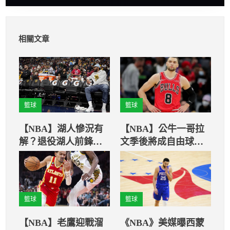
相關文章
籃球
籃球
【NBA】湖人慘況有
【NBA】公牛一哥拉
解？退役湖人前鋒歐
文季後將成自由球
登：以三角戰術突破
員 除公牛有意奉上
頂薪合約外 多隊對
其有高度興趣
籃球
籃球
【NBA】老鷹迎戰溜
《NBA》美媒曝西蒙