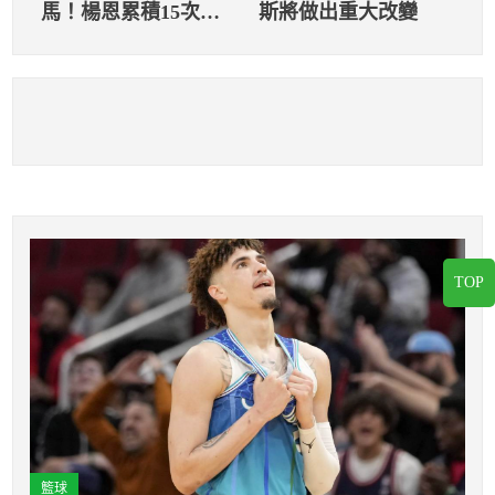
馬！楊恩累積15次犯
斯將做出重大改變
規恐自動禁賽
TOP
籃球