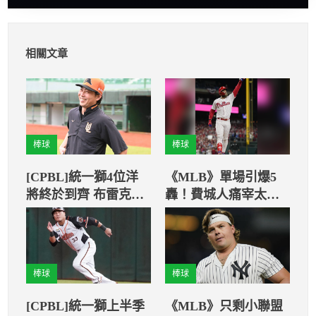
相關文章
棒球
棒球
[CPBL]統一獅4位洋
《MLB》單場引爆5
將終於到齊 布雷克、
轟！費城人痛宰太空
羅昂確定趕不上開幕
人取得優勢！
戰
棒球
棒球
[CPBL]統一獅上半季
《MLB》只剩小聯盟