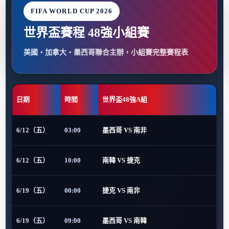
FIFA WORLD CUP 2026
世界盃賽程 48強小組賽
美國・加拿大・墨西哥聯合主辦，小組賽完整賽程表
日期
時間
世界盃48強A組
6/12（五）
03:00
墨西哥 VS 南非
6/12（五）
10:00
南韓 VS 捷克
6/19（五）
00:00
捷克 VS 南非
6/19（五）
09:00
墨西哥 VS 南韓