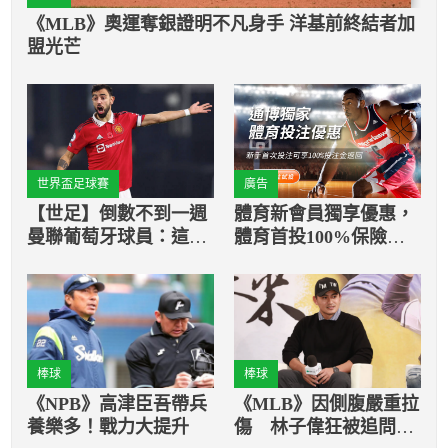
《MLB》奧運奪銀證明不凡身手 洋基前終結者加
盟光芒
世界盃足球賽
廣告
【世足】倒數不到一週
體育新會員獨享優惠，
曼聯葡萄牙球員：這屆
體育首投100%保險返
開踢的時間點很怪！
還
棒球
棒球
《NPB》高津臣吾帶兵
《MLB》因側腹嚴重拉
養樂多！戰力大提升
傷 林子偉狂被追問是