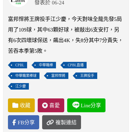
開賽列表
發表於 06-24
運彩教學專區
富邦悍將王牌投手江少慶，今天對味全龍先發5局
用了109球，其中63顆好球，被敲出6支安打，另
有6次四壞球保送，飆出4K，失8分其中7分責失，
苦吞本季第5敗。
CPBL
中華職棒
CPBL直播
中華職業棒球
富邦悍將
王牌投手
江少慶
收藏
喜愛
Line分享
FB分享
複製連結