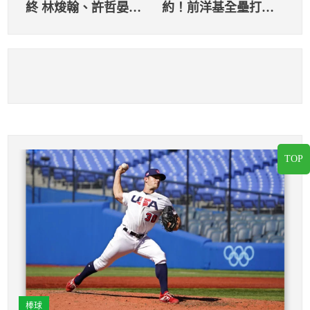
終 林焌翰、許哲晏、
約！前洋基全壘打王
郭阜林及唐肇廷降為
與釀酒人簽約
二軍
TOP
棒球