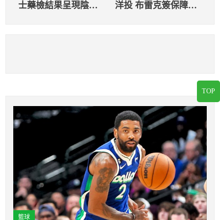
士藥檢結果呈現陰性
洋投 布雷克簽保障年
球團將立即完成註冊
約
程序
TOP
籃球