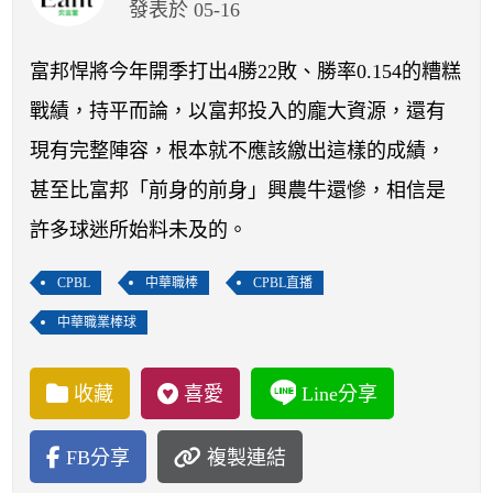
開賽列表
發表於 05-16
運彩教學專區
​​​​​​​富邦悍將今年開季打出4勝22敗、勝率0.154的糟糕
戰績，持平而論，以富邦投入的龐大資源，還有
現有完整陣容，根本就不應該繳出這樣的成績，
甚至比富邦「前身的前身」興農牛還慘，相信是
許多球迷所始料未及的。
CPBL
中華職棒
CPBL直播
中華職業棒球
收藏
喜愛
Line分享
FB分享
複製連結