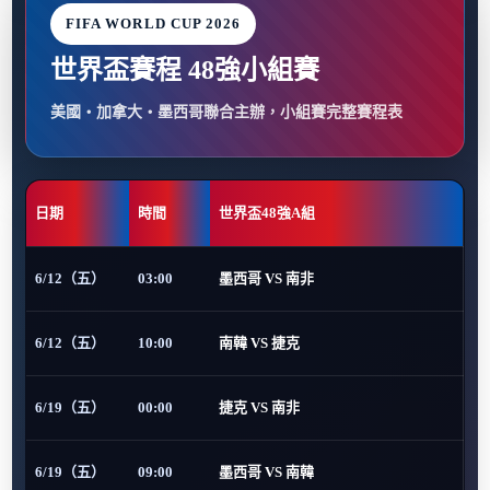
FIFA WORLD CUP 2026
世界盃賽程 48強小組賽
美國・加拿大・墨西哥聯合主辦，小組賽完整賽程表
日期
時間
世界盃48強A組
6/12（五）
03:00
墨西哥 VS 南非
6/12（五）
10:00
南韓 VS 捷克
6/19（五）
00:00
捷克 VS 南非
6/19（五）
09:00
墨西哥 VS 南韓