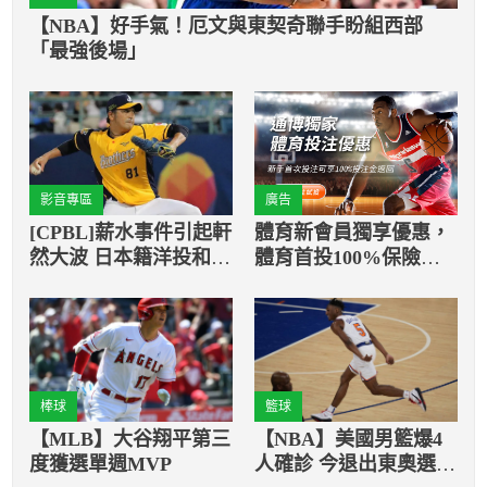
【NBA】好手氣！厄文與東契奇聯手盼組西部
「最強後場」
影音專區
廣告
[CPBL]薪水事件引起軒
體育新會員獨享優惠，
然大波 日本籍洋投和兄
體育首投100%保險返
弟道歉
還
棒球
籃球
【MLB】大谷翔平第三
【NBA】美國男籃爆4
度獲選單週MVP
人確診 今退出東奧選拔