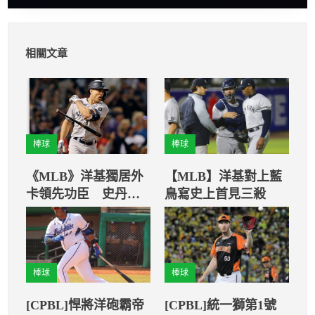
相關文章
棒球
棒球
《MLB》洋基獨居外
【MLB】洋基對上藍
卡領先功臣 史丹頓
鳥寫史上首見三殺
連3戰轟爆紅襪打擊率
高達5成83
棒球
棒球
[CPBL]悍將洋砲霸帝
[CPBL]統一獅第1號