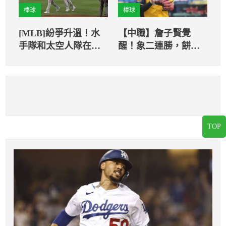
棒球
棒球
[MLB]紛爭升溫！水
【中職】詹子賢覺
手隊和太空人隊在比
醒！象二連勝，餅總
賽中爆發口角
直呼對方守備太美妙
TOP