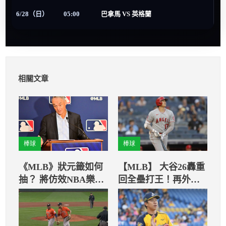
6/28（日）
05:00
巴拿馬 VS 英格蘭
相關文章
棒球
棒球
《MLB》狀元籤如何
【MLB】 大谷26轟重
抽？ 將仿效NBA樂透
回全壘打王！再外帶1
籤決定歸屬
暴力紀錄