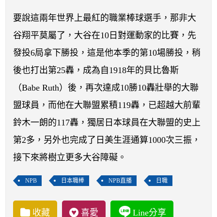
開賽列表
要說這兩年世界上最紅的職業棒球選手，那非大
運彩教學專區
谷翔平莫屬了，大谷在10日對運動家的比賽，先
發投6局拿下勝投，這是他本季的第10場勝投，稍
後也打出第25轟，成為自1918年的貝比魯斯
（Babe Ruth）後，再次達成10勝10轟壯舉的大聯
盟球員，而他在大聯盟累積119轟，已超越大前輩
鈴木一朗的117轟，獨居日本球員在大聯盟的史上
第2多，另外也完成了日美生涯通算1000次三振，
接下來將樹立更多大谷障礙。
NPB
日本職棒
NPB直播
日職
收藏
喜愛
Line分享