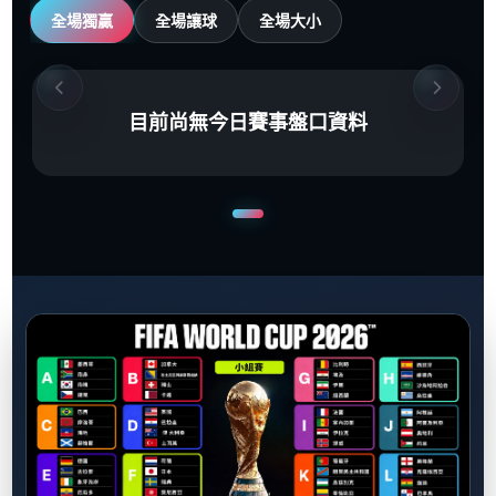
全場獨贏
全場讓球
全場大小
目前尚無今日賽事盤口資料