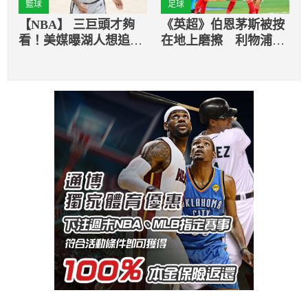
籃球
足球
【NBA】 三巨頭才夠
《英超》伯恩茅斯被按
看！美媒曝湖人想追求
在地上磨擦 利物浦一
馬刺德羅森
吐怨氣以9球之差贏球