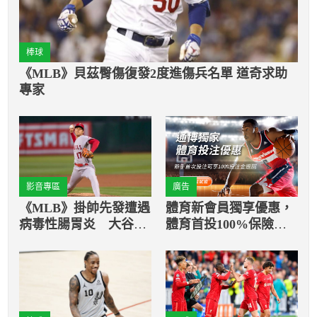
棒球
《MLB》貝茲臀傷復發2度進傷兵名單 道奇求助
專家
影音專區
廣告
《MLB》掛帥先發遭遇
體育新會員獨享優惠，
病毒性腸胃炎 大谷翔
體育首投100%保險返
平吞下本季第8敗
還