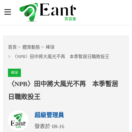
〈NPB〉田中將大風光不
再 本季暫居日職敗投王
體育專題報導
首頁
體育動態
棒球
籃球
〈NPB〉田中將大風光不再 本季暫居日職敗投王
棒球
棒球
球隊數據
〈NPB〉田中將大風光不再 本季暫居
日職敗投王
運彩報報
超級管理員
明星分析師
發表於 08-16