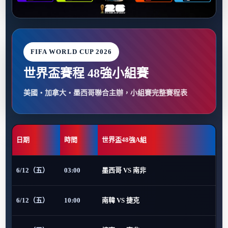
FIFA WORLD CUP 2026
世界盃賽程 48強小組賽
美國・加拿大・墨西哥聯合主辦，小組賽完整賽程表
日期
時間
世界盃48強A組
6/12（五）
03:00
墨西哥 VS 南非
6/12（五）
10:00
南韓 VS 捷克