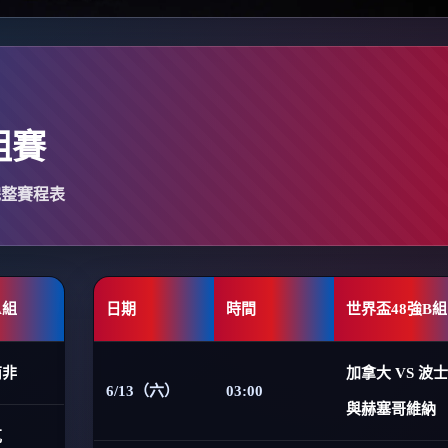
組賽
完整賽程表
A組
日期
時間
世界盃48強B組
南非
加拿大 VS 波
6/13（六）
03:00
與赫塞哥維納
克