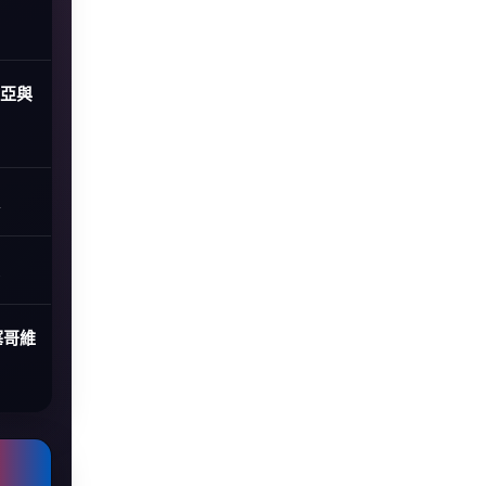
尼亞與
塞哥維