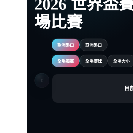
2026 世界
場比賽
歐洲盤口
亞洲盤口
全場獨贏
全場讓球
全場大小
目