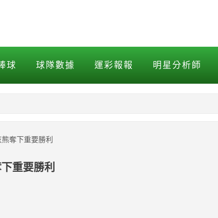
奪下重要勝利
棒球
球隊數據
運彩報報
明星分析師
NBA
MLB打擊
灰熊奪下重要勝利
MLB投球
奪下重要勝利