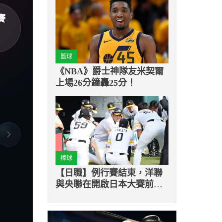
賽
籃球
《NBA》爵士神隊友米契爾
上場26分鐘轟25分！
棒球
【日職】例行賽結束，洋聯
與央聯在開啟日本大賽前的
賽程