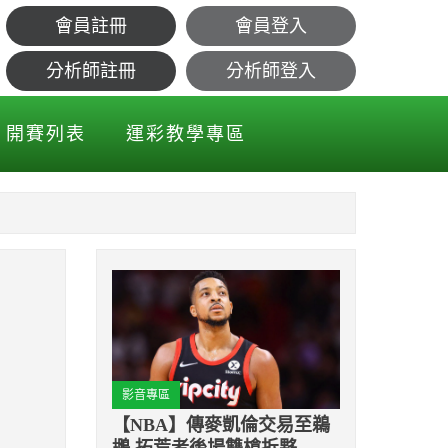
會員註冊
會員登入
分析師註冊
分析師登入
開賽列表
運彩教學專區
影音專區
【NBA】傳麥凱倫交易至鵜
鶘 拓荒者後場雙槍拆夥