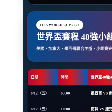
FIFA WORLD CUP 2026
世界盃賽程 48強小
美國・加拿大・墨西哥聯合主辦，小組賽
日期
時間
世界盃48強
6/12（五）
03:00
墨西哥 VS 
6/12（五）
10:00
南韓 VS 捷