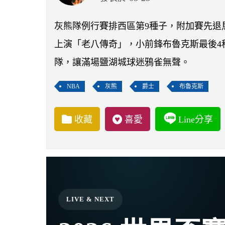
灰熊隊例行賽排西區第9種子，附加賽先退
上演「老八傳奇」，小前鋒布魯克斯最後4秒
隊，讓滿場鹽湖城球迷鴉雀無聲。
NBA
灰熊
爵士
布魯克斯
收藏
喜愛
Line分享
LIVE & NEXT