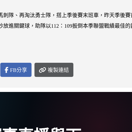
馬刺隊、再淘汰勇士隊，搭上季後賽末班車，昨天季後賽
放進關鍵球，助隊以112：109扳倒本季聯盟戰績最佳的
FB分享
複製連結