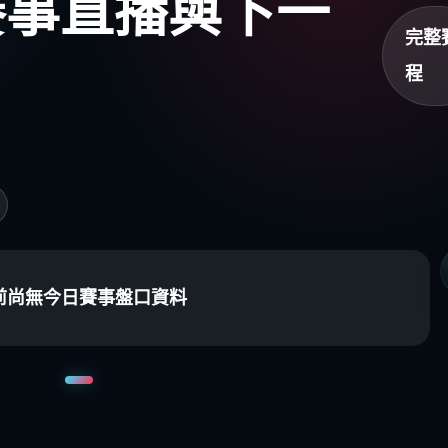
盃賽事直播與下一
完整
程
前尚無今日賽事盤口資料