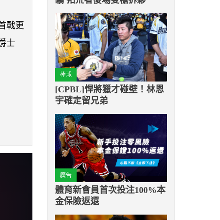
首戰更
爵士
棒球
[CPBL]悍將獵才碰壁！林恩
宇確定留兄弟
廣告
體育新會員首次投注100%本
金保險返還