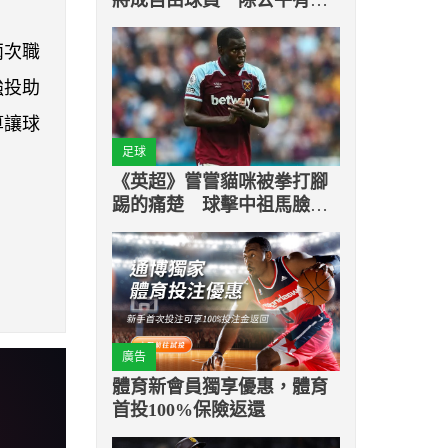
奉上頂薪合約外 多隊對其
有高度興趣
兩次職
強投助
算讓球
足球
《英超》嘗嘗貓咪被拳打腳
踢的痛楚 球擊中祖馬臉上
球迷叫好
廣告
體育新會員獨享優惠，體育
首投100%保險返還