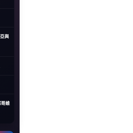
尼亞與
塞哥維