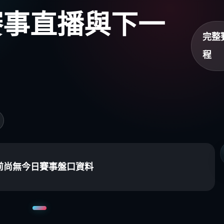
盃賽事直播與下一
完整
程
前尚無今日賽事盤口資料