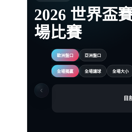
2026 世界
場比賽
歐洲盤口
亞洲盤口
全場獨贏
全場讓球
全場大小
目