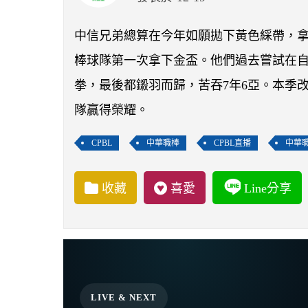
中信兄弟總算在今年如願拋下黃色綵帶，拿
棒球隊第一次拿下金盃。他們過去嘗試在
拳，最後都鎩羽而歸，苦吞7年6亞。本季
隊贏得榮耀。
CPBL
中華職棒
CPBL直播
中華
收藏
喜愛
Line分享
LIVE & NEXT