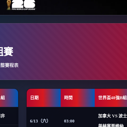
組賽
完整賽程表
A組
日期
時間
世界盃48強B組
南非
加拿大 VS 波
6/13（六）
03:00
與赫塞哥維納