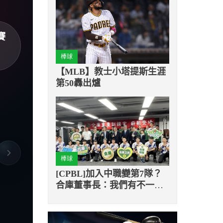
賽
棒球
【MLB】教士小塔提斯生涯
第50轟出爐
棒球
[CPBL]加入中職變第7隊？
合庫董事長：我們有不一樣
的目標