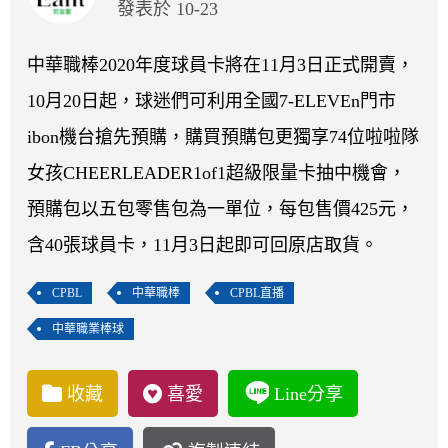
開賽列表
發表於 10-23
運彩教學專區
中華職棒2020年度球員卡將在11月3日正式開賣，
10月20日起，球迷們可利用全國7-ELEVEn門市
ibon機台搶先預購，購買預購包更獨享74位啦啦隊
女孩CHEERLEADER1of1超級限量卡抽中機會，
預購包以五包零售包為一單位，每包售價425元，
含40張球員卡，11月3日起即可回原店取貨。
CPBL
中華職棒
CPBL直播
中華職業棒球
收藏
喜愛
Line分享