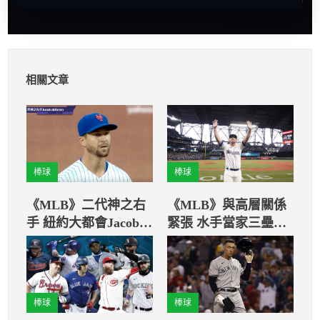
相關文章
棒球
棒球
《MLB》二代神之右
《MLB》與高層關係
手 紐約大都會Jacob
緊張 水手當家三壘手
deGrom
離隊已成定局
棒球
棒球