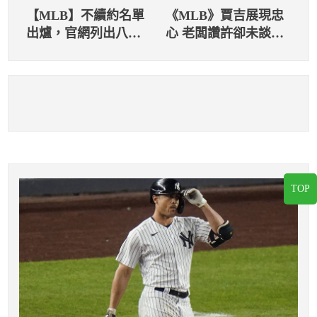
【MLB】不續約名單
《MLB》賈吉展現忠
出爐，官網列出八位
心 老闆讚許卻未談續
焦點FA球員（上）
約
TOP