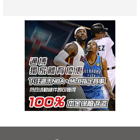
前1天舉行
平吞5K中斷連16場上壘