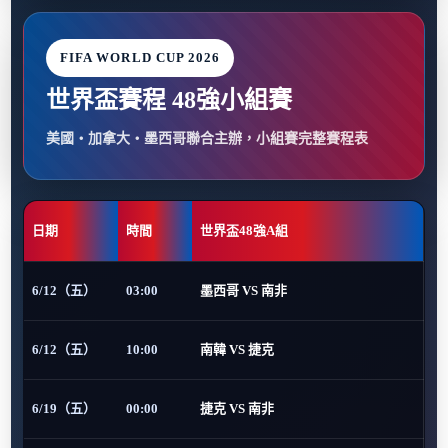
FIFA WORLD CUP 2026
世界盃賽程 48強小組賽
美國・加拿大・墨西哥聯合主辦，小組賽完整賽程表
日期
時間
世界盃48強A組
6/12（五）
03:00
墨西哥 VS 南非
6/12（五）
10:00
南韓 VS 捷克
6/19（五）
00:00
捷克 VS 南非