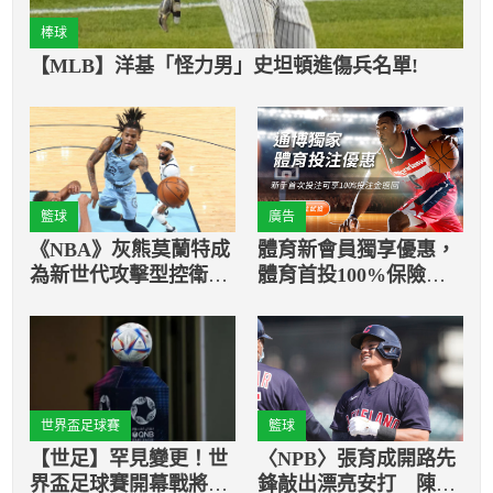
棒球
【MLB】洋基「怪力男」史坦頓進傷兵名單!
籃球
廣告
《NBA》灰熊莫蘭特成
體育新會員獨享優惠，
為新世代攻擊型控衛的
體育首投100%保險返
代言人之一
還
世界盃足球賽
籃球
【世足】罕見變更！世
〈NPB〉張育成開路先
界盃足球賽開幕戰將提
鋒敲出漂亮安打 陳聖