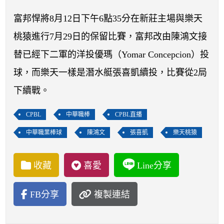
開賽列表
富邦悍將8月12日下午6點35分在新莊主場與樂天
運彩教學專區
桃猿進行7月29日的保留比賽，富邦改由陳鴻文接
替已經下二軍的洋投優瑪（Yomar Concepcion）投
球，而樂天一樣是潛水艇張喜凱續投，比賽從2局
下續戰。
CPBL
中華職棒
CPBL直播
中華職業棒球
陳鴻文
張喜凱
樂天桃猿
收藏
喜愛
Line分享
FB分享
複製連結