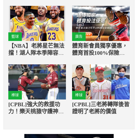
籃球
廣告
【NBA】老將星芒無法
體育新會員獨享優惠，
擋！湖人隊本季陣容全
體育首投100%保險返
明星資歷總和高居歷史
還
之冠
棒球
棒球
[CPBL]強大的救援功
[CPBL]三老將轉隊後皆
力！樂天桃猿守護神豪
證明了老將的價值
勁可望化身「現代版凱
撒」