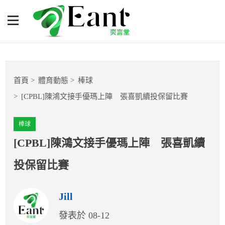
[CPBL]陳鴻文接手優瑪上
陣 張喜凱續投保留比賽
體育專題報導
首頁
體育動態
棒球
籃球
[CPBL]陳鴻文接手優瑪上陣 張喜凱續投保留比賽
棒球
棒球
球隊數據
[CPBL]陳鴻文接手優瑪上陣 張喜凱續
投保留比賽
運彩報報
Jill
明星分析師
發表於 08-12