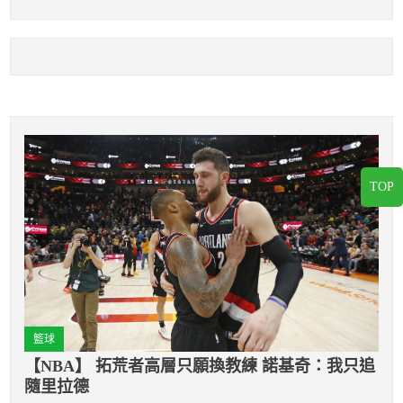
驗調度
賽戰局！
TOP
籃球
【NBA】 拓荒者高層只願換教練 諾基奇：我只追
隨里拉德