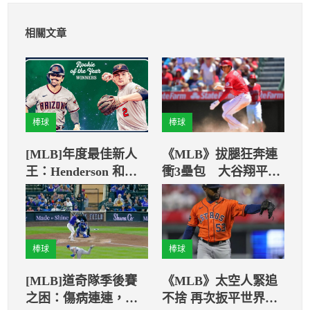
相關文章
棒球
棒球
[MLB]年度最佳新人
《MLB》拔腿狂奔連
王：Henderson 和
衝3壘包 大谷翔平速
Carroll共創歷史紀錄
度真驚人
棒球
棒球
[MLB]道奇隊季後賽
《MLB》太空人緊追
之困：傷病連連，考
不捨 再次扳平世界大