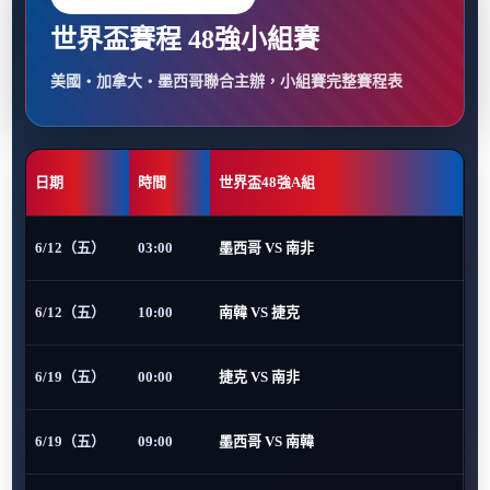
世界盃賽程 48強小組賽
美國・加拿大・墨西哥聯合主辦，小組賽完整賽程表
日期
時間
世界盃48強A組
6/12（五）
03:00
墨西哥 VS 南非
6/12（五）
10:00
南韓 VS 捷克
6/19（五）
00:00
捷克 VS 南非
6/19（五）
09:00
墨西哥 VS 南韓