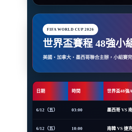
FIFA WORLD CUP 2026
世界盃賽程 48強小
美國・加拿大・墨西哥聯合主辦，小組賽
日期
時間
世界盃48強
6/12（五）
03:00
墨西哥 VS 
6/12（五）
10:00
南韓 VS 捷