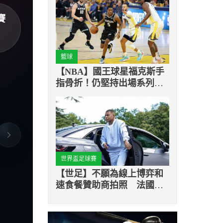
賽
籃球
【NBA】國王球星福克斯手
指骨折！仍堅持出場系列賽
G5
世界盃足球賽
【世足】不願為線上博弈和
速食餐贊助商拍照 法國男
足主力與足協爆衝突