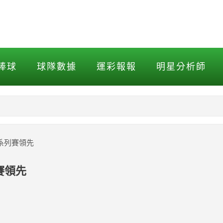
列賽領先
棒球
球隊數據
運彩報報
明星分析師
NBA
MLB打擊
鷹系列賽領先
MLB投球
賽領先