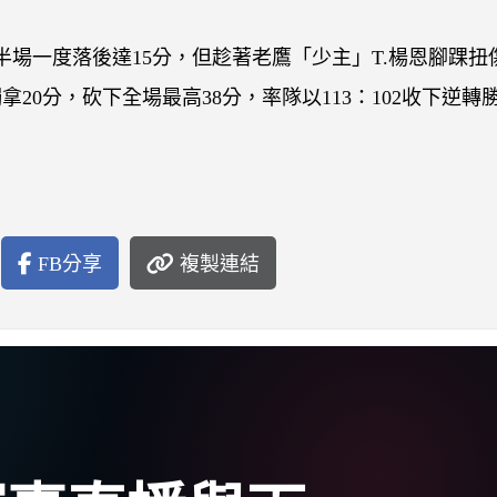
場一度落後達15分，但趁著老鷹「少主」T.楊恩腳踝扭
20分，砍下全場最高38分，率隊以113：102收下逆轉
FB分享
複製連結