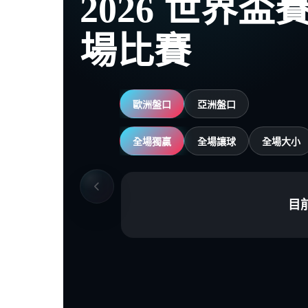
2026 世界
場比賽
歐洲盤口
亞洲盤口
全場獨贏
全場讓球
全場大小
目