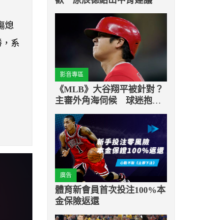
傷熄
勝，系
影音專區
《MLB》大谷翔平被針對？
主審外角海伺候 球迷抱不
平：種族歧視
廣告
體育新會員首次投注100%本
金保險返還