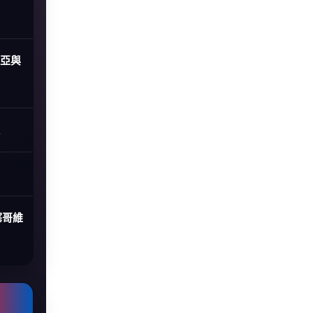
尼亞與
塞哥維