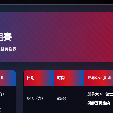
組賽
完整賽程表
A組
日期
時間
世界盃48強B組
南非
加拿大 VS 波
6/13（六）
03:00
與赫塞哥維納
克