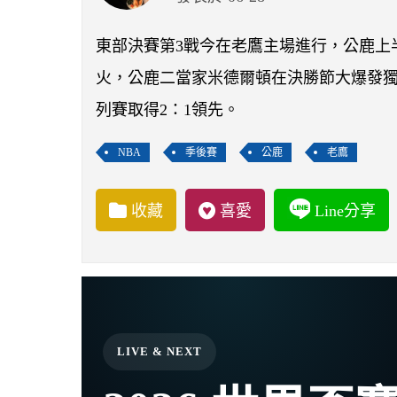
東部決賽第3戰今在老鷹主場進行，公鹿上半
火，公鹿二當家米德爾頓在決勝節大爆發獨拿
列賽取得2：1領先。
NBA
季後賽
公鹿
老鷹
收藏
喜愛
Line分享
LIVE & NEXT