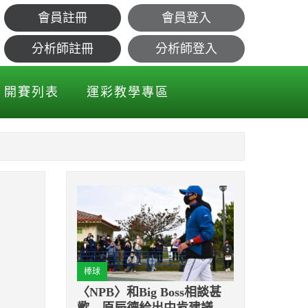
會員註冊
會員登入
分析師註冊
分析師登入
開賽列表
運彩教學專區
棒球
〈NPB〉和Big Boss相談甚
歡 原辰德給出中肯建議