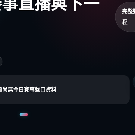
盃賽事直播與下一
完整
程
前尚無今日賽事盤口資料