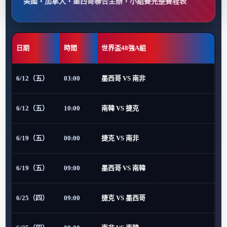
美國・加拿大・墨西哥聯合主辦，小組賽完整賽程表
日期
時間
世界盃48強A組
6/12（五）
03:00
墨西哥 VS 南非
6/12（五）
10:00
南韓 VS 捷克
6/19（五）
00:00
捷克 VS 南非
6/19（五）
09:00
墨西哥 VS 南韓
6/25（四）
09:00
捷克 VS 墨西哥