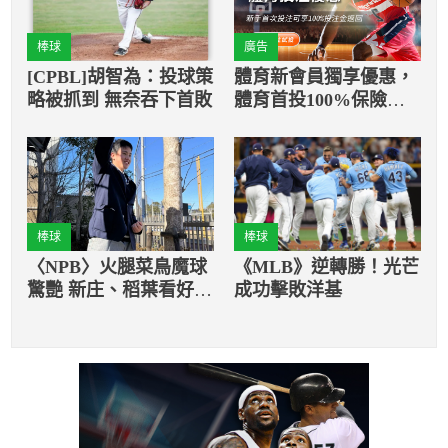
棒球
廣告
[CPBL]胡智為：投球策
體育新會員獨享優惠，
略被抓到 無奈吞下首敗
體育首投100%保險返
還
棒球
棒球
〈NPB〉火腿菜鳥魔球
《MLB》逆轉勝！光芒
驚艷 新庄、稻葉看好未
成功擊敗洋基
來王牌