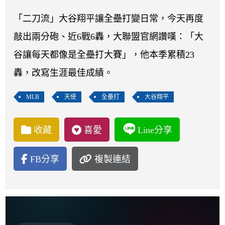
開賽列表
「二刀流」大谷翔平讓全壘打變日常，今天再度
運彩教學專區
敲出兩分砲、近6戰6轟，大聯盟官網讚嘆：「大
谷讓每天都像是全壘打大賽」，他本季累積23
轟，改寫生涯最佳成績。
MLB
天使
全壘打
大谷翔平
收藏
喜愛
Line分享
FB分享
複製連結