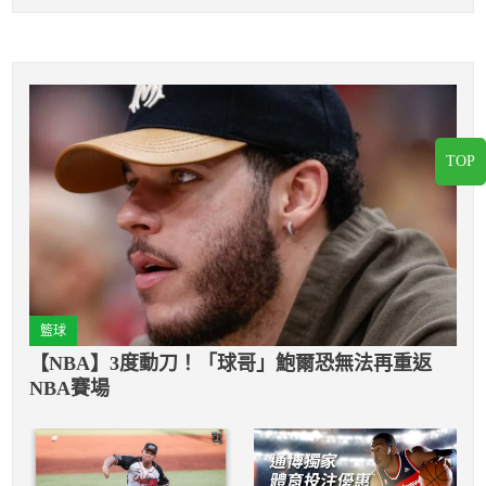
TOP
籃球
【NBA】3度動刀！「球哥」鮑爾恐無法再重返
NBA賽場