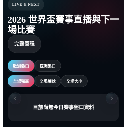
LIVE & NEXT
2026 世界盃賽事直播與下一
場比賽
完整賽程
歐洲盤口
亞洲盤口
全場獨贏
全場讓球
全場大小
目前尚無今日賽事盤口資料