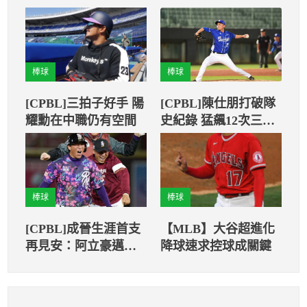
棒球
棒球
[CPBL]三拍子好手 陽
[CPBL]陳仕朋打破隊
耀勳在中職仍有空間
史紀錄 猛飆12次三
振！
棒球
棒球
[CPBL]成晉生涯首支
【MLB】大谷超進化
再見安：阿立豪邁跑
降球速求控球成關鍵
回來了！