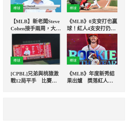
棒球
棒球
【MLB】新老闆Steve
《MLB》0支安打也贏
Cohen接手兩周，大都
球！紅人4支安打仍輸
會營運長會是誰
0支安打的海盜
棒球
棒球
[CPBL]兄弟與桃猿激
《MLB》年度新秀結
戰12局平手 比賽跨
果出爐 獎落紅人印
日時間再破紀錄
地亞