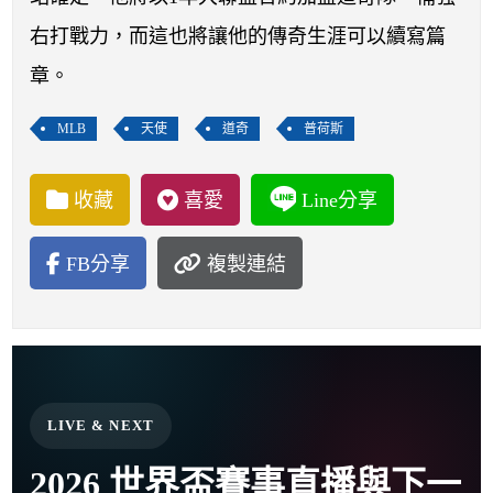
開賽列表
右打戰力，而這也將讓他的傳奇生涯可以續寫篇
運彩教學專區
章。
MLB
天使
道奇
普荷斯
收藏
喜愛
Line分享
FB分享
複製連結
LIVE & NEXT
2026 世界盃賽事直播與下一