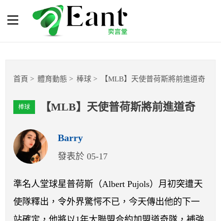
【MLB】天使普荷斯將前進
道奇
體育專題報導
首頁
體育動態
棒球
【MLB】天使普荷斯將前進道奇
籃球
【MLB】天使普荷斯將前進道奇
棒球
棒球
Barry
球隊數據
發表於 05-17
運彩報報
準名人堂球星普荷斯（Albert Pujols）月初突遭天
明星分析師
使隊釋出，令外界驚愕不已，今天傳出他的下一
站確定，他將以1年大聯盟合約加盟道奇隊，補強