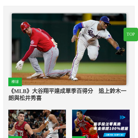
TOP
棒球
《MLB》大谷翔平達成單季百得分 追上鈴木一
朗與松井秀喜