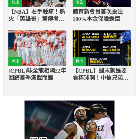
籃球
廣告
【NBA】右手腫痛！熱
體育新會員首次投注
火「英雄哥」驚傳考慮
100%本金保險返還
不復出
棒球
棒球
[CPBL]味全龍相隔22年
【CPBL】週末就是要
回歸首季滿載而歸
看棒球啊！中信兄弟推
上半季五大主題日