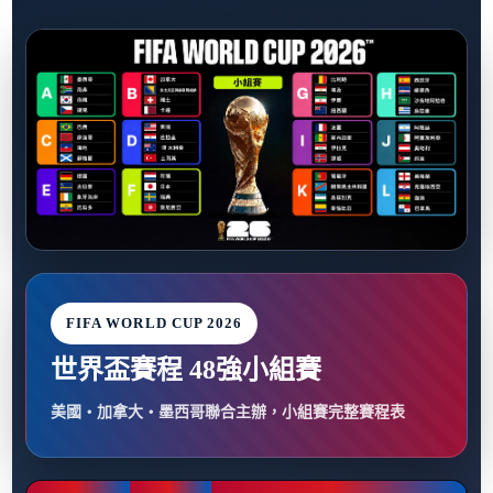
FIFA WORLD CUP 2026
世界盃賽程 48強小組賽
美國・加拿大・墨西哥聯合主辦，小組賽完整賽程表