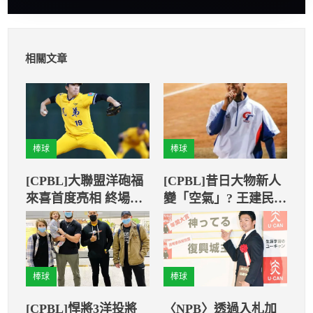
相關文章
棒球
棒球
[CPBL]大聯盟洋砲福
[CPBL]昔日大物新人
來喜首度亮相 終場兄
變「空氣」? 王建民點
弟10比6擊敗富邦
出兩大復活關鍵
棒球
棒球
[CPBL]悍將3洋投將
〈NPB〉透過入札加