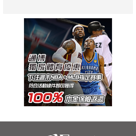
日意外加重右手傷勢
簽施羅德