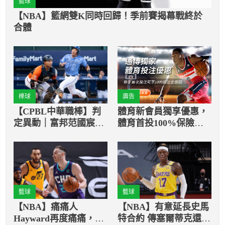
籃球
【NBA】籃網雙K同時回歸！季前賽揭幕戰終於
合體
棒球
廣告
【CPBL中華職棒】判
體育新會員獨享優惠，
定異動｜富邦范國宸失
體育首投100%保險返
誤取消 陳傑憲變成安打
還
籃球
籃球
【NBA】痛痛人
【NBA】有意延長史馬
Hayward再度痛痛，今
特合約 傳塞爾蒂克還想