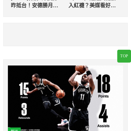
昨抵台！安德勝月中
入紅襪？美媒看好鈴
會合
木誠也單季20轟
TOP