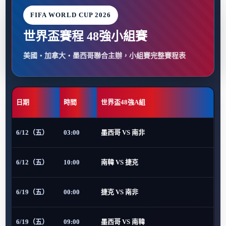
FIFA WORLD CUP 2026
世界盃賽程 48強小組賽
美國・加拿大・墨西哥聯合主辦，小組賽完整賽程表
日期
時間
世界盃48強A組
6/12（五）
03:00
墨西哥 VS 南非
6/12（五）
10:00
南韓 VS 捷克
6/19（五）
00:00
捷克 VS 南非
6/19（五）
09:00
墨西哥 VS 南韓