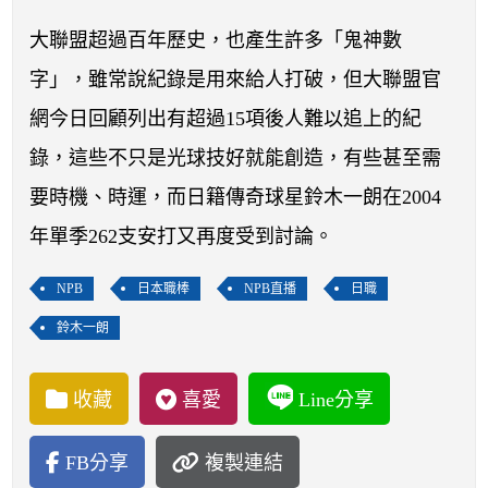
開賽列表
大聯盟超過百年歷史，也產生許多「鬼神數
運彩教學專區
字」，雖常說紀錄是用來給人打破，但大聯盟官
網今日回顧列出有超過15項後人難以追上的紀
錄，這些不只是光球技好就能創造，有些甚至需
要時機、時運，而日籍傳奇球星鈴木一朗在2004
年單季262支安打又再度受到討論。
NPB
日本職棒
NPB直播
日職
鈴木一朗
收藏
喜愛
Line分享
FB分享
複製連結