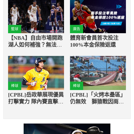
籃球
廣告
【NBA】自由市場開跑
體育新會員首次投注
湖人如何補強？無法換
100%本金保險返還
來厄文將透過備案來補
強
棒球
棒球
[CPBL]岳政華展現優異
[CPBL]「火烤本壘區」
打擊實力 隊內賽直擊全
仍無效 獅猿戰因雨取
壘打牆
消