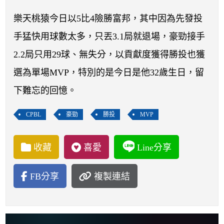
開賽列表
樂天桃猿今日以5比4險勝富邦，其中因為先發投
運彩教學專區
手猛快用球數太多，只丟3.1局就退場，豪勁接手
2.2局只用29球、無失分，以貢獻度獲得勝投也獲
選為單場MVP，特別的是今日是他32歲生日，留
下難忘的回憶。
CPBL
豪勁
勝投
MVP
收藏
喜愛
Line分享
FB分享
複製連結