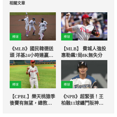
相關文章
棒球
棒球
《MLB》國民韓德送
【MLB】 費城人強投
頭 洋基24小時連贏兩
惠勒飆7局8K無失分
場！
棒球
棒球
【CPBL】樂天桃猿季
《NPB》超緊張！王
後賽有無望，總教練
柏融11球纏鬥阪神終
曾豪駒點出未來調整
結者