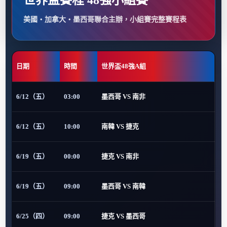
世界盃賽程 48強小組賽
美國・加拿大・墨西哥聯合主辦，小組賽完整賽程表
日期
時間
世界盃48強A組
6/12（五）
03:00
墨西哥 VS 南非
6/12（五）
10:00
南韓 VS 捷克
6/19（五）
00:00
捷克 VS 南非
6/19（五）
09:00
墨西哥 VS 南韓
6/25（四）
09:00
捷克 VS 墨西哥