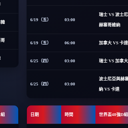
非
瑞士 VS 波士
6/19（五）
03:00
南韓
赫塞哥維納
西哥
6/19（五）
06:00
加拿大 VS 卡達
韓
6/25（四）
03:00
瑞士 VS 加拿大
波士尼亞與赫
6/25（四）
03:00
納 VS 卡達
C組
日期
時間
世界盃48強D組