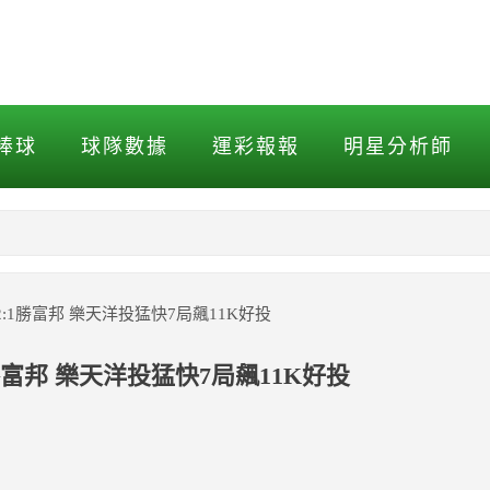
1勝富邦 樂天洋投猛快7局飆1
棒球
球隊數據
運彩報報
明星分析師
NBA
MLB打擊
:1勝富邦 樂天洋投猛快7局飆11K好投
MLB投球
勝富邦 樂天洋投猛快7局飆11K好投