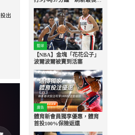
間紀錄
，投出
籃球
【NBA】金塊「花花公子」
波爾波爾被賣到活塞
廣告
體育新會員獨享優惠，體育
首投100%保險返還