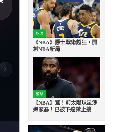
賽
籃球
《NBA》爵士戰術超狂，開
創NBA新局
籃球
【NBA】驚！前太陽球星涉
嫌家暴！已被下達禁止接觸
令