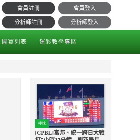
會員註冊
會員登入
1K好投
分析師註冊
分析師登入
開賽列表
運彩教學專區
棒球
[CPBL]富邦、統一跨日大戰
打5小時37分鐘 刷新最長時