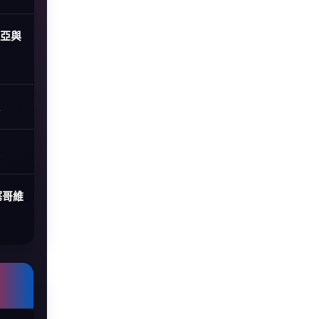
尼亞與
塞哥維