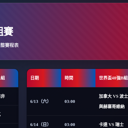
組賽
完整賽程表
A組
日期
時間
世界盃48強B組
南非
加拿大 VS 波
6/13（六）
03:00
與赫塞哥維納
克
6/14（日）
03:00
卡達 VS 瑞士