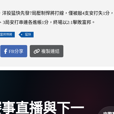
富邦悍將，洋投猛快先發7局壓制悍將打線，僅被敲4支安打失1分
、3局安打串連各進帳1分，終場以2:1擊敗富邦。
富邦悍將
猛快
FB分享
複製連結
盃賽事直播與下一