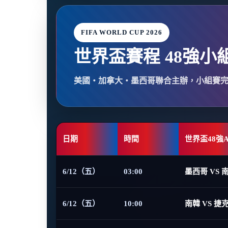
FIFA WORLD CUP 2026
世界盃賽程 48強小
美國・加拿大・墨西哥聯合主辦，小組賽
日期
時間
世界盃48強
6/12（五）
03:00
墨西哥 VS 
6/12（五）
10:00
南韓 VS 捷