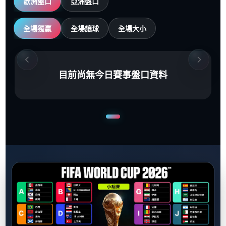
歐洲盤口
亞洲盤口
全場獨贏
全場讓球
全場大小
目前尚無今日賽事盤口資料