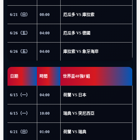
6/21（日）
08:00
厄瓜多 VS 庫拉索
6/26（五）
04:00
厄瓜多 VS 德國
6/26（五）
04:00
庫拉索 VS 象牙海岸
日期
時間
世界盃48強F組
6/15（一）
04:00
荷蘭 VS 日本
6/15（一）
10:00
瑞典 VS 突尼西亞
6/21（日）
01:00
荷蘭 VS 瑞典