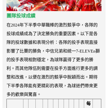
團隊投球成績
在2024年下半季中華職棒的激烈競爭中，各隊的
投球成績成為了決定勝負的重要因素。以下是各
隊的投球數據和表現分析：各隊的投手表現直接
影響了比賽的勝負，中信兄弟和統一7-ELEVEn獅
的投手表現相對穩定，為球隊贏得了更多的勝
利。而其他隊伍則需要在投手方面進行更多的調
整和改進，以便在激烈的競爭中脫穎而出。期待
下半季各隊能有更精彩的表現，為球迷們帶來更
多的歡樂與驚喜。
每