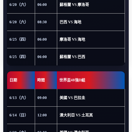
6/20（六）
06:00
蘇格蘭 VS 摩洛哥
6/20（六）
08:30
巴西 VS 海地
6/25（四）
06:00
摩洛哥 VS 海地
6/25（四）
06:00
蘇格蘭 VS 巴西
日期
時間
世界盃48強D組
6/13（六）
09:00
美國 VS 巴拉圭
6/14（日）
12:00
澳大利亞 VS 土耳其