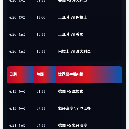
6/20（六）
03:00
美國 VS 澳大利亞
6/20（六）
11:00
土耳其 VS 巴拉圭
6/26（五）
10:00
土耳其 VS 美國
6/26（五）
10:00
巴拉圭 VS 澳大利亞
日期
時間
世界盃48強E組
6/15（一）
01:00
德國 VS 庫拉索
6/15（一）
07:00
象牙海岸 VS 厄瓜多
6/21（日）
04:00
德國 VS 象牙海岸