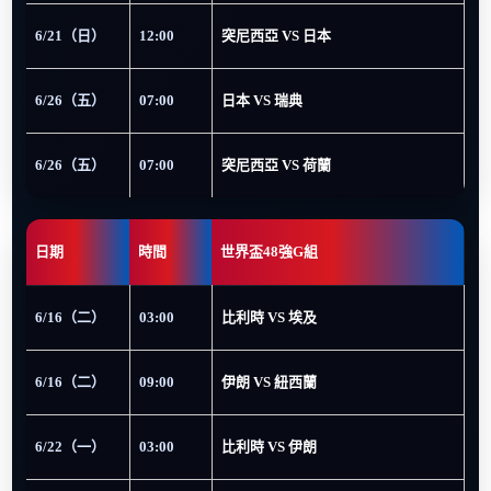
6/21（日）
12:00
突尼西亞 VS 日本
6/26（五）
07:00
日本 VS 瑞典
6/26（五）
07:00
突尼西亞 VS 荷蘭
日期
時間
世界盃48強G組
6/16（二）
03:00
比利時 VS 埃及
6/16（二）
09:00
伊朗 VS 紐西蘭
6/22（一）
03:00
比利時 VS 伊朗