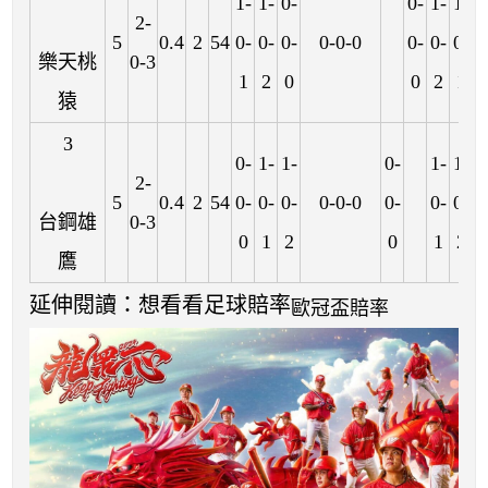
1-
1-
0-
0-
1-
1-
2-
5
0.4
2
54
0-
0-
0-
0-0-0
0-
0-
0-
樂天桃
0-3
1
2
0
0
2
1
猿
3
0-
1-
1-
0-
1-
1-
2-
5
0.4
2
54
0-
0-
0-
0-0-0
0-
0-
0-
台鋼雄
0-3
0
1
2
0
1
2
鷹
延伸閱讀：想看看足球賠率
歐冠盃賠率