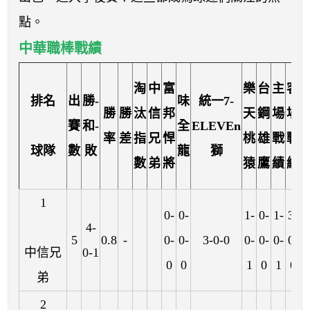
點。
中華職棒戰績
淘
中
富
樂
台
主
客
排名
出
勝-
味
統一7-
勝
勝
汰
信
邦
天
鋼
場
場
勝
賽
和-
全
ELEVEn
率
差
指
兄
悍
桃
雄
戰
戰
球隊
數
敗
龍
獅
數
弟
將
猿
鷹
績
績
1
0-
0-
1-
0-
1-
3-
4-
5
0.8
-
0-
0-
3-0-0
0-
0-
0-
0-
中信兄
0-1
0
0
1
0
1
0
弟
2