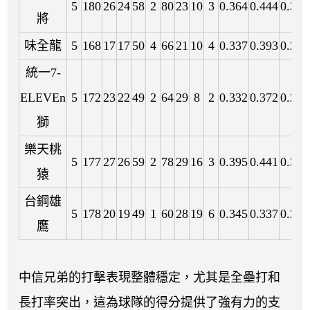
5
180
26
24
58
2
80
23
10
3
0.364
0.444
0.322
將
味全龍
5
168
17
17
50
4
66
21
10
4
0.337
0.393
0.298
統一7-
ELEVEn
5
172
23
22
49
2
64
29
8
2
0.332
0.372
0.285
獅
樂天桃
5
177
27
26
59
2
78
29
16
3
0.395
0.441
0.333
猿
台鋼雄
5
178
20
19
49
1
60
28
19
6
0.345
0.337
0.275
鷹
中信兄弟的打擊表現整體穩定，尤其是全壘打和
長打率突出，這為球隊的得分提供了強有力的支