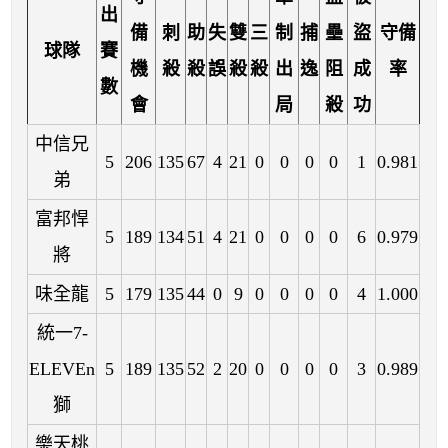
出
備
刺
助
失
雙
三
制
捕
壘
盜
守備
球隊
賽
機
殺
殺
誤
殺
殺
出
逸
阻
成
率
數
會
局
殺
功
中信兄
5
206
135
67
4
21
0
0
0
0
1
0.981
弟
富邦悍
5
189
134
51
4
21
0
0
0
0
6
0.979
將
味全龍
5
179
135
44
0
9
0
0
0
0
4
1.000
統一7-
ELEVEn
5
189
135
52
2
20
0
0
0
0
3
0.989
獅
樂天桃