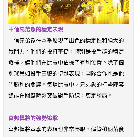
中信兄弟象的穩定表現
中信兄弟象在本季展現了出色的穩定性和強大的
戰鬥力。他們的投打平衡，特別是投手群的穩定
發揮，讓他們在比賽中佔據了有利位置。除了個
別球員如投手王鵬的卓越表現，團隊合作也是他
們勝利的關鍵。每場比賽中，兄弟象的打擊陣容
總能在關鍵時刻突破對手防線，奠定勝局。
富邦悍將的強勢追擊
富邦悍將本季的表現也非常亮眼，儘管稍稍落後