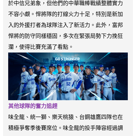
於中信兄弟象，但他們的中華職棒戰績整體實力
不容小覷。悍將隊的打線火力十足，特別是新加
入的外援打者為球隊注入了新活力。此外，富邦
悍將的防守同樣穩固，多次在緊張局勢下力挽狂
瀾，使得比賽充滿了看點。
其他球隊的奮力追趕
味全龍、統一獅、樂天桃猿、台鋼雄鷹四隊也在
積極爭奪季後賽席位。味全龍的投手陣容經過調