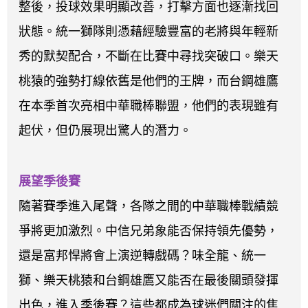
整後，投球效果明顯改善，打擊方面也逐漸找回
狀態。統一獅隊則憑藉經驗豐富的老將與年輕新
秀的默契配合，不斷在比賽中尋找突破口。樂天
桃猿的強勢打線依舊是他們的王牌，而台鋼雄鷹
在本季首次亮相中華職棒聯盟，他們的表現雖有
起伏，但仍展現出驚人的潛力。
展望季後賽
隨著賽季進入尾聲，各隊之間的中華職棒戰績競
爭將更加激烈。中信兄弟象能否保持領先優勢，
還是富邦悍將會上演逆轉戲碼？味全龍、統一
獅、樂天桃猿和台鋼雄鷹又能否在最後關頭發揮
出色，進入季後賽？這些都成為球迷們關注的焦