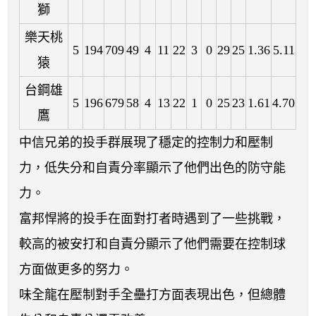
獅
樂天桃
5
194
709
49
4
11
22
3
0
29
25
1.36
5.11
猿
台鋼雄
5
196
679
58
4
13
22
1
0
25
23
1.61
4.70
鷹
中信兄弟的投手群展現了穩定的控制力和壓制
力，低失分和自責分率顯示了他們出色的防守能
力。
富邦悍將的投手在面對打者時遇到了一些挑戰，
較高的被安打和自責分顯示了他們需要在控制球
方面做更多的努力。
味全龍在壓制對手全壘打方面表現出色，但總體