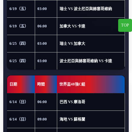
6/19（五）
03:00
瑞士 VS 波士尼亞與赫塞哥維納
TOP
6/19（五）
06:00
加拿大 VS 卡達
6/25（四）
03:00
瑞士 VS 加拿大
6/25（四）
03:00
波士尼亞與赫塞哥維納 VS 卡達
日期
時間
世界盃48強C組
6/14（日）
06:00
巴西 VS 摩洛哥
6/14（日）
09:00
海地 VS 蘇格蘭