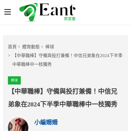
【中華職棒】守備與投打兼
備！中信兄弟象在2024下半
季中華職棒中一枝獨秀
體育專題報導
首頁
體育動態
棒球
籃球
【中華職棒】守備與投打兼備！中信兄弟象在2024下半季
中華職棒中一枝獨秀
棒球
棒球
球隊數據
【中華職棒】守備與投打兼備！中信兄
運彩報報
弟象在2024下半季中華職棒中一枝獨秀
明星分析師
小編姍姍