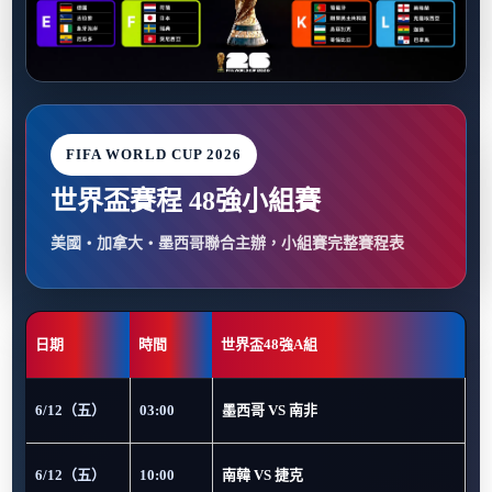
FIFA WORLD CUP 2026
世界盃賽程 48強小組賽
美國・加拿大・墨西哥聯合主辦，小組賽完整賽程表
日期
時間
世界盃48強A組
6/12（五）
03:00
墨西哥 VS 南非
6/12（五）
10:00
南韓 VS 捷克