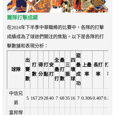
團隊打擊成績
在2024年下半季中華職棒的比賽中，各隊的打擊
成績成為了球迷們關注的焦點。以下是各隊的打
擊數據和表現分析：
盜
出
全
壘
四
打
得
打
安
三
壘
上壘
長打
打擊
球隊
賽
壘
打
壞
數
分
點
打
振
成
率
率
率
數
打
數
球
功
中信兄
5
167
29
28
40
7
68
35
16
7
0.306
0.407
0.240
弟
富邦悍