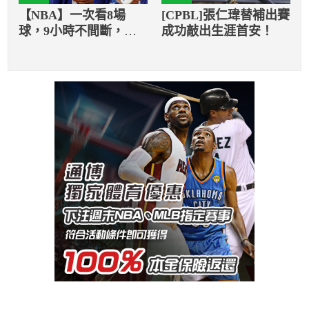
【NBA】一次看8場
[CPBL]張仁瑋替補出賽
球，9小時不間斷，亞
成功敲出生涯首安！
瑞納斯誇詹皇準備充裕