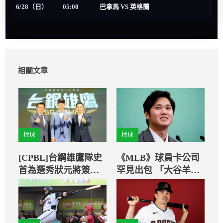
6/28（日）
05:00
巴拿馬 VS 英格蘭
相關文章
棒球
棒球
[CPBL]台鋼雄鷹隊史
《MLB》球員卡公司
首為選秀狀元將簽
罕見出包 「大谷羊羽
約 簽約金多少備受
干」
關注