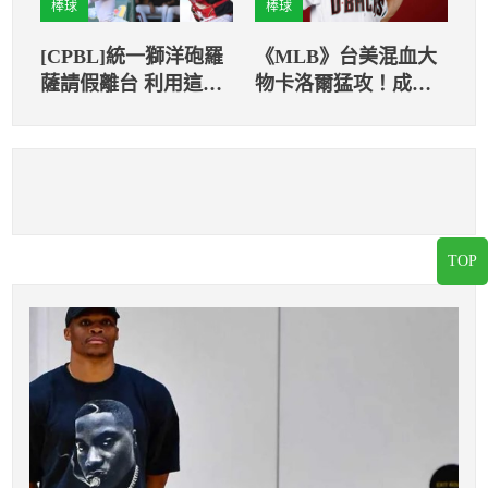
棒球
棒球
[CPBL]​​​​​​​統一獅洋砲羅
《MLB》台美混血大
薩請假離台 利用這段
物卡洛爾猛攻！成功
時間把傷養好
擊敗守護者
TOP