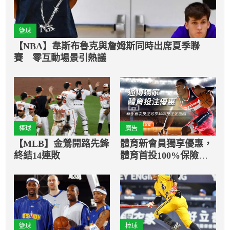
籃球
【NBA】韋斯布魯克與詹姆斯同時出席夏季聯
賽 零互動場景引熱議
棒球
廣告
【MLB】金鶯開路先鋒
體育新會員獨享優惠，
終結14連敗
體育首投100%保險返
還
籃球
棒球