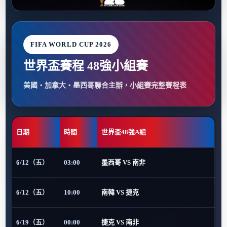
FIFA WORLD CUP 2026
世界盃賽程 48強小組賽
美國・加拿大・墨西哥聯合主辦，小組賽完整賽程表
日期
時間
世界盃48強A組
6/12（五）
03:00
墨西哥 VS 南非
6/12（五）
10:00
南韓 VS 捷克
6/19（五）
00:00
捷克 VS 南非