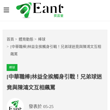
[中華職棒]林益全挨觸身引
戰！兄弟球迷竟與陳鴻文互
相飆罵
體育專題報導
首頁
體育動態
棒球
籃球
[中華職棒]林益全挨觸身引戰！兄弟球迷竟與陳鴻文互相
飆罵
棒球
棒球
球隊數據
[中華職棒]林益全挨觸身引戰！兄弟球迷
運彩報報
竟與陳鴻文互相飆罵
明星分析師
發表於 05-25