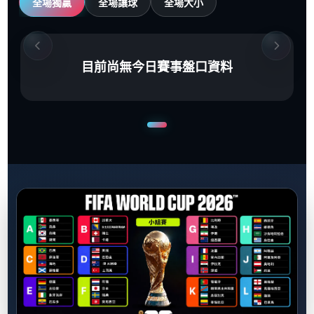
全場獨贏
全場讓球
全場大小
目前尚無今日賽事盤口資料