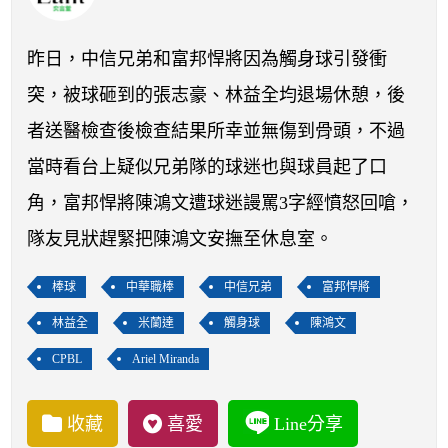
開賽列表
運彩教學專區
昨日，中信兄弟和富邦悍將因為觸身球引發衝
突，被球砸到的張志豪、林益全均退場休憩，後
者送醫檢查後檢查結果所幸並無傷到骨頭，不過
當時看台上疑似兄弟隊的球迷也與球員起了口
角，富邦悍將陳鴻文遭球迷謾罵3字經憤怒回嗆，
隊友見狀趕緊把陳鴻文安撫至休息室。
棒球
中華職棒
中信兄弟
富邦悍將
林益全
米蘭達
觸身球
陳鴻文
CPBL
Ariel Miranda
收藏
喜愛
Line分享