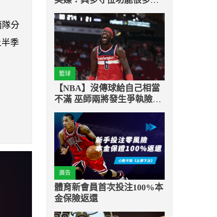
隊可以用他
兩隊分
上半季
籃球
【NBA】沒傳球給自己相當
不滿 巫師兩將發生爭執險些
互毆
廣告
體育新會員首次投注100%本
金保險返還