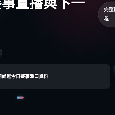
盃賽事直播與下一
完整
程
前尚無今日賽事盤口資料