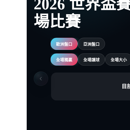
2026 世界
場比賽
歐洲盤口
亞洲盤口
全場獨贏
全場讓球
全場大小
目