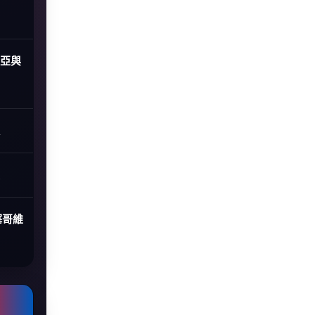
尼亞與
塞哥維