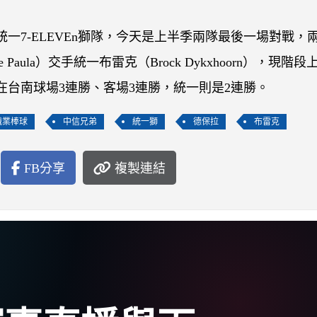
統一7-ELEVEn獅隊，今天是上半季兩隊最後一場對戰，
aula）交手統一布雷克（Brock Dykxhoorn），現階段
在台南球場3連勝、客場3連勝，統一則是2連勝。
職業棒球
中信兄弟
統一獅
德保拉
布雷克
FB分享
複製連結