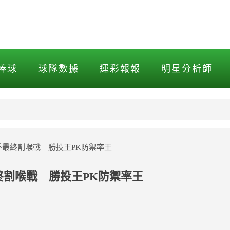
最終割喉戰 勝投王PK防禦率
棒球
球隊數據
運彩報報
明星分析師
NBA
MLB打擊
半季最終割喉戰 勝投王PK防禦率王
MLB投球
最終割喉戰 勝投王PK防禦率王