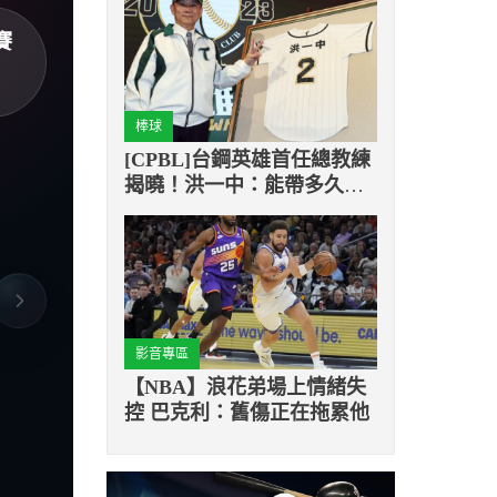
賽
棒球
[CPBL]台鋼英雄首任總教練
揭曉！洪一中：能帶多久就
帶多久
影音專區
【NBA】浪花弟場上情緒失
控 巴克利：舊傷正在拖累他