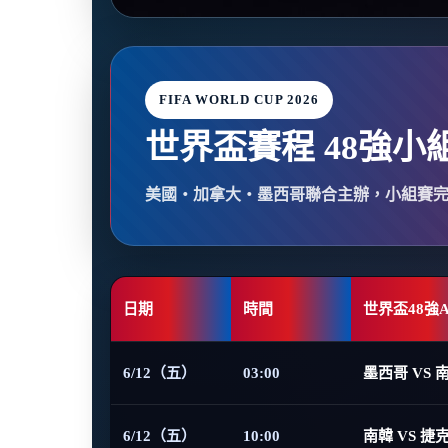
FIFA WORLD CUP 2026
世界盃賽程 48強小
美國・加拿大・墨西哥聯合主辦，小組賽
日期
時間
世界盃48強
6/12（五）
03:00
墨西哥 VS 
6/12（五）
10:00
南韓 VS 捷