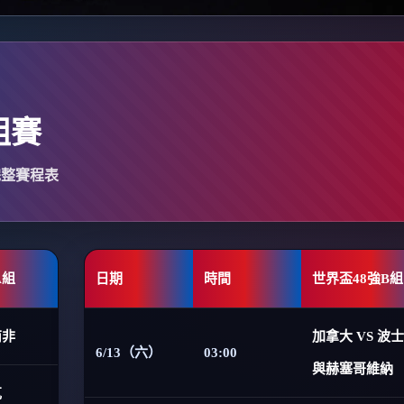
組賽
完整賽程表
A組
日期
時間
世界盃48強B組
南非
加拿大 VS 波
6/13（六）
03:00
與赫塞哥維納
克