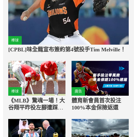
棒球
[CPBL]味全龍宣布簽約第4號投手Tim Melville！
棒球
廣告
《MLB》驚魂一場！大
體育新會員首次投注
谷翔平昨役左腳遭踩
100%本金保險返還
代理教頭：無大礙