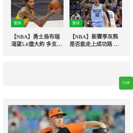
籃球
籃球
【NBA】勇士烏布瑞
【NBA】新賽季灰熊
渴望5.6億大約 多支球
是否能走上成功路 貝
隊有意追求
恩會是重要角色！
TOP