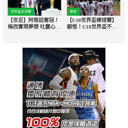
世界盃足球賽
棒球
【世足】阿根廷奪冠！
【U18世界盃棒球賽】
梅西實現夢想 吐露心
銀恨！U18世界盃不敵
聲：還想再為國家效力
美國 台灣無緣二連
霸