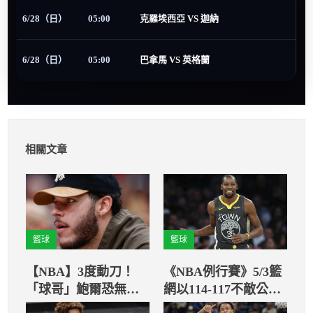
6/28（日）
05:00
克羅埃西亞 VS 迦納
6/28（日）
05:00
巴拿馬 VS 英格蘭
相關文章
籃球
籃球
【NBA】3度動刀！
《NBA例行賽》5/3籃
「球哥」鮑爾恐無法
網以114-117不敵公
再重返NBA賽場
鹿。