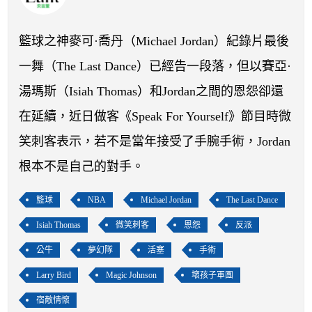
開賽列表
運彩教學專區
籃球之神麥可·喬丹（Michael Jordan）紀錄片最後
一舞（The Last Dance）已經告一段落，但以賽亞·
湯瑪斯（Isiah Thomas）和Jordan之間的恩怨卻還
在延續，近日做客《Speak For Yourself》節目時微
笑刺客表示，若不是當年接受了手腕手術，Jordan
根本不是自己的對手。
籃球
NBA
Michael Jordan
The Last Dance
Isiah Thomas
微笑刺客
恩怨
反派
公牛
夢幻隊
活塞
手術
Larry Bird
Magic Johnson
壞孩子軍團
宿敵情懷