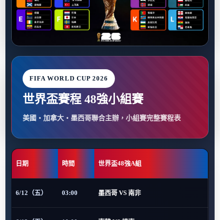
FIFA WORLD CUP 2026
世界盃賽程 48強小組賽
美國・加拿大・墨西哥聯合主辦，小組賽完整賽程表
日期
時間
世界盃48強A組
6/12（五）
03:00
墨西哥 VS 南非