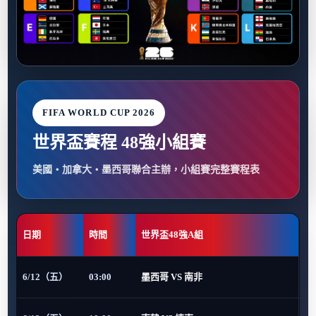
FIFA WORLD CUP 2026
世界盃賽程 48強小組賽
美國・加拿大・墨西哥聯合主辦，小組賽完整賽程表
日期
時間
世界盃48強A組
6/12（五）
03:00
墨西哥 VS 南非