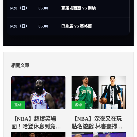
6/28（日）
05:00
克羅埃西亞 VS 迦納
6/28（日）
05:00
巴拿馬 VS 英格蘭
相關文章
籃球
籃球
【NBA】超爆笑場
【NBA】深夜又在玩
面！哈登休息到竟忘
點名遊戲 林書豪掃到
記上場！
颱風尾