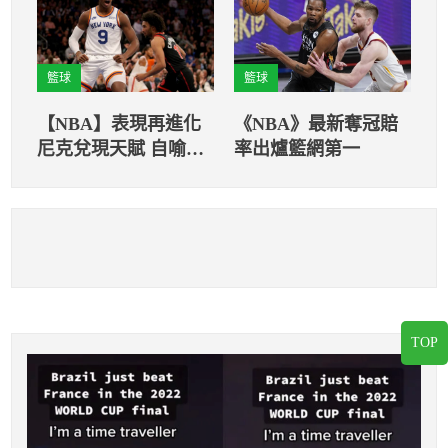
籃球
籃球
【NBA】表現再進化
《NBA》最新奪冠賠
尼克兌現天賦 自喻締
率出爐籃網第一
造偉大傳奇而生
TOP