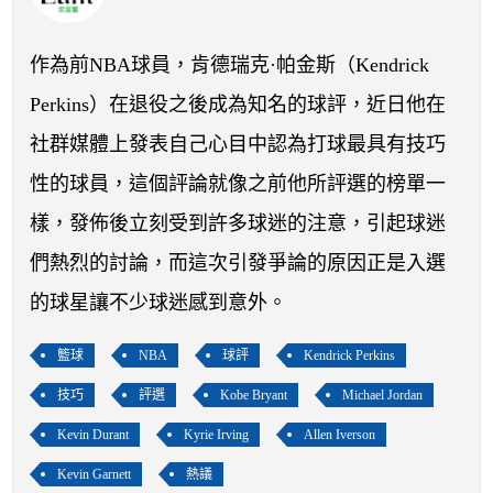
開賽列表
運彩教學專區
作為前NBA球員，肯德瑞克·帕金斯（Kendrick
Perkins）在退役之後成為知名的球評，近日他在
社群媒體上發表自己心目中認為打球最具有技巧
性的球員，這個評論就像之前他所評選的榜單一
樣，發佈後立刻受到許多球迷的注意，引起球迷
們熱烈的討論，而這次引發爭論的原因正是入選
的球星讓不少球迷感到意外。
籃球
NBA
球評
Kendrick Perkins
技巧
評選
Kobe Bryant
Michael Jordan
Kevin Durant
Kyrie Irving
Allen Iverson
Kevin Garnett
熱議