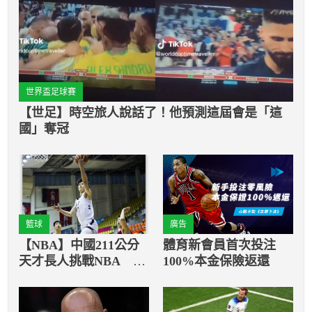
世界盃足球賽
【世足】時空旅人說話了！他預測這屆會是「這
國」奪冠
籃球
廣告
【NBA】中國211公分
體育新會員首次投注
天才長人挑戰NBA 曾
100%本金保險返還
凡博拚2022年選秀會