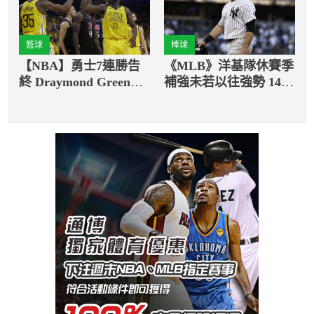
籃球
棒球
【NBA】勇士7連勝告
《MLB》洋基隊休賽季
終 Draymond Green期
補強未若以往強勢 14年
待和老隊友交手
資深老將還要被勁敵搶
走？