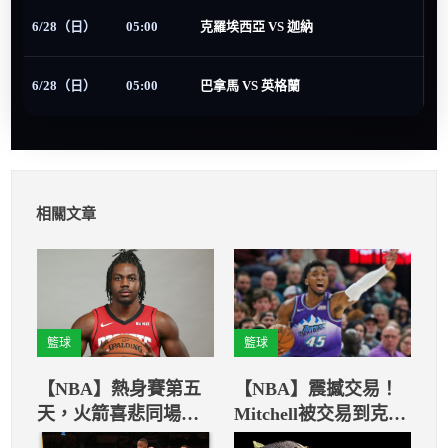
6/28（日）
05:00
克羅埃西亞 VS 迦納
6/28（日）
05:00
巴拿馬 VS 英格蘭
相關文章
籃球
籃球
【NBA】熱身賽第五
【NBA】震撼交易！
天，火箭喜悲同場上
Mitchell被交易到克里
映
夫蘭騎士讓人意外