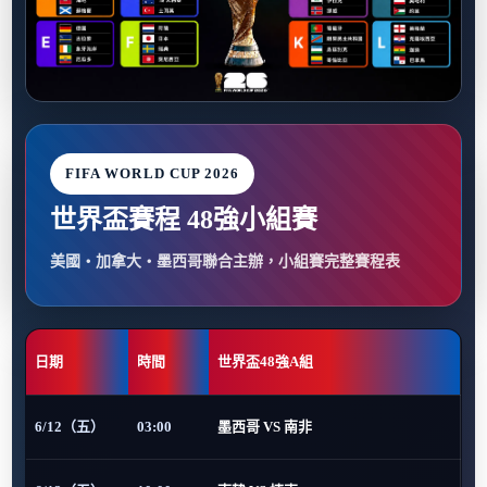
FIFA WORLD CUP 2026
世界盃賽程 48強小組賽
美國・加拿大・墨西哥聯合主辦，小組賽完整賽程表
日期
時間
世界盃48強A組
6/12（五）
03:00
墨西哥 VS 南非