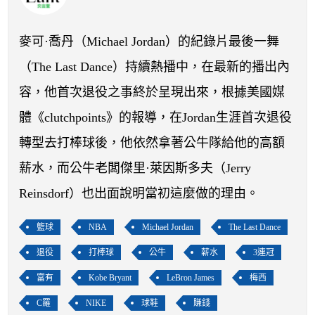
開賽列表
運彩教學專區
麥可·喬丹（Michael Jordan）的紀錄片最後一舞
（The Last Dance）持續熱播中，在最新的播出內
容，他首次退役之事終於呈現出來，根據美國媒
體《clutchpoints》的報導，在Jordan生涯首次退役
轉型去打棒球後，他依然拿著公牛隊給他的高額
薪水，而公牛老闆傑里·萊因斯多夫（Jerry
Reinsdorf）也出面說明當初這麼做的理由。
籃球
NBA
Michael Jordan
The Last Dance
退役
打棒球
公牛
薪水
3連冠
富有
Kobe Bryant
LeBron James
梅西
C羅
NIKE
球鞋
賺錢