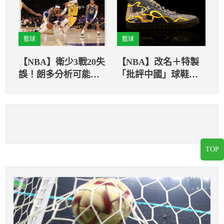
籃球
籃球
【NBA】衛少3戰20失
【NBA】改名＋特製
誤！朗多分析可能原
「批評中國」球鞋
因 不知多久能打出
NBA球星坎特竟被要
最佳表現
求脫鞋
TOP