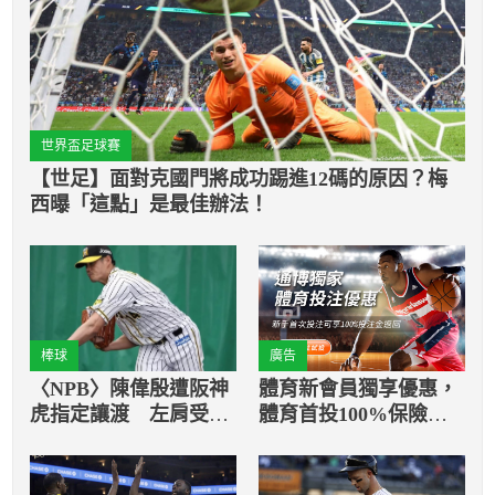
世界盃足球賽
【世足】面對克國門將成功踢進12碼的原因？梅
西曝「這點」是最佳辦法！
棒球
廣告
〈NPB〉陳偉殷遭阪神
體育新會員獨享優惠，
虎指定讓渡 左肩受傷
體育首投100%保險返
遲遲無法成為戰力
還