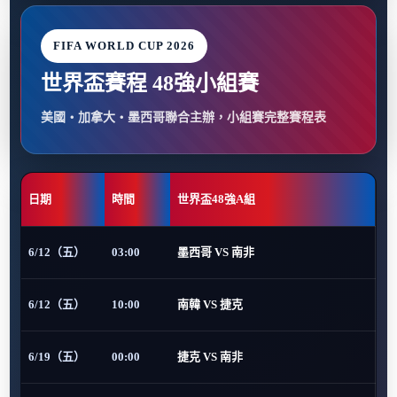
FIFA WORLD CUP 2026
世界盃賽程 48強小組賽
美國・加拿大・墨西哥聯合主辦，小組賽完整賽程表
日期
時間
世界盃48強A組
6/12（五）
03:00
墨西哥 VS 南非
6/12（五）
10:00
南韓 VS 捷克
6/19（五）
00:00
捷克 VS 南非