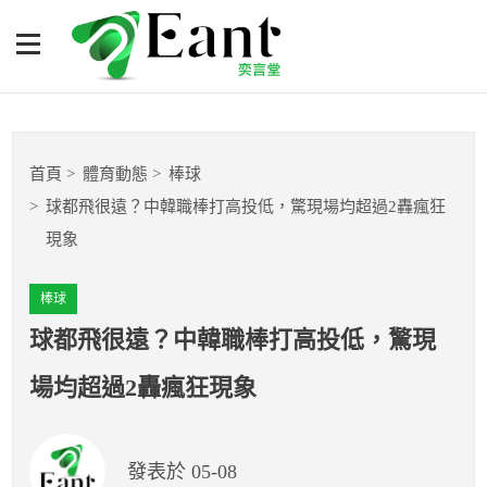
球都飛很遠？中韓職棒打高
投低，驚現場均超過2轟瘋
狂現象
體育專題報導
首頁
體育動態
棒球
籃球
球都飛很遠？中韓職棒打高投低，驚現場均超過2轟瘋狂
現象
棒球
棒球
球隊數據
球都飛很遠？中韓職棒打高投低，驚現
運彩報報
場均超過2轟瘋狂現象
明星分析師
發表於 05-08