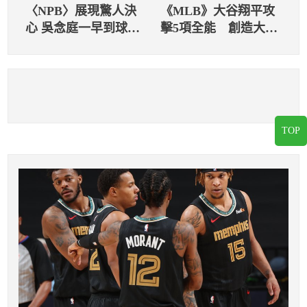
〈NPB〉展現驚人決
《MLB》大谷翔平攻
心 吳念庭一早到球場
擊5項全能 創造大聯
特守
盟史上第一紀錄
TOP