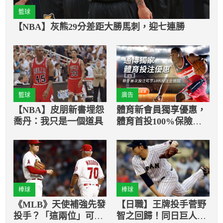
籃球
【NBA】灰熊29分差距大勝馬刺，迎七連勝
籃球
廣告
【NBA】皮朋新書埋怨
體育新會員獨享優惠，
喬丹：我只是一個道具
體育首投100%保險返
還
棒球
棒球
《MLB》天使補強先發
【日職】王牌投手菅野
投手？「這兩位」可能
智之回歸！同日巨人簽