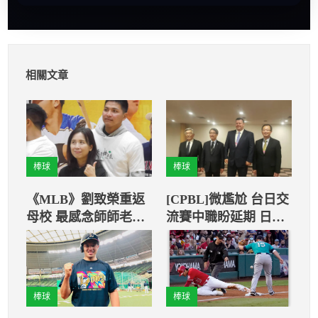
相關文章
棒球
棒球
《MLB》劉致榮重返
[CPBL]微尷尬 台日交
母校 最感念師師老師
流賽中職盼延期 日職
的照顧
卻想打
棒球
棒球