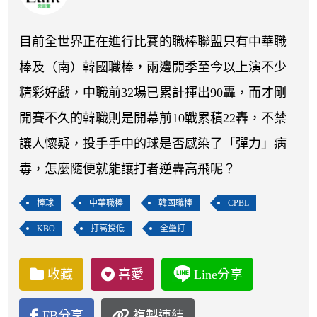
開賽列表
運彩教學專區
目前全世界正在進行比賽的職棒聯盟只有中華職
棒及（南）韓國職棒，兩邊開季至今以上演不少
精彩好戲，中職前32場已累計揮出90轟，而才剛
開賽不久的韓職則是開幕前10戰累積22轟，不禁
讓人懷疑，投手手中的球是否感染了「彈力」病
毒，怎麼隨便就能讓打者逆轟高飛呢？
棒球
中華職棒
韓國職棒
CPBL
KBO
打高投低
全壘打
收藏
喜愛
Line分享
FB分享
複製連結