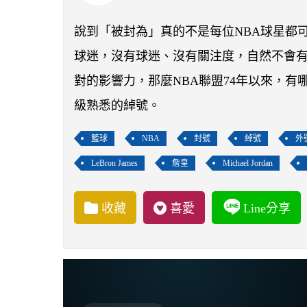
說到「被封為」真的不是每位NBA球星都
球迷，沒有球迷、沒有關注度，自然不會
對的影響力，那麼NBA聯盟74年以來，
級熟悉的綽號。
籃球
NBA
封號
綽號
外
LeBron James
詹皇
Michael Jordan
收藏
喜愛
Line分享