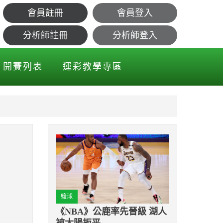
會員註冊
會員登入
球星外號
分析師註冊
分析師登入
開賽列表
運彩教學專區
籃球
《NBA》公鹿率先晉級 湖人
被太陽扳平