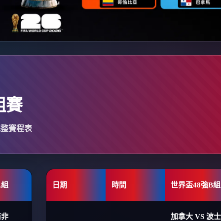
組賽
完整賽程表
A組
日期
時間
世界盃48強B組
南非
加拿大 VS 波