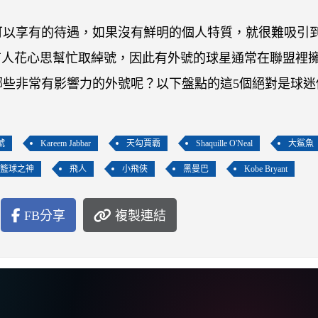
可以享有的待遇，如果沒有鮮明的個人特質，就很難吸引
有人花心思幫忙取綽號，因此有外號的球星通常在聯盟裡
有哪些非常有影響力的外號呢？以下盤點的這5個絕對是球迷
號
Kareem Jabbar
天勾賈霸
Shaquille O'Neal
大鯊魚
籃球之神
飛人
小飛俠
黑曼巴
Kobe Bryant
FB分享
複製連結