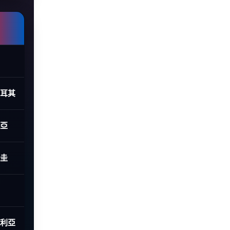
土耳其
利亞
拉圭
大利亞