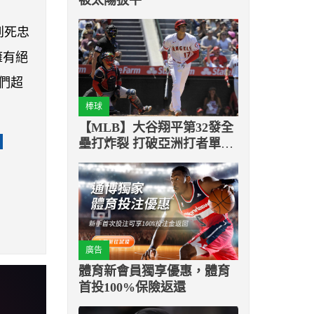
到死忠
擁有絕
們超
棒球
【MLB】大谷翔平第32發全
壘打炸裂 打破亞洲打者單季
最多轟紀錄
廣告
體育新會員獨享優惠，體育
首投100%保險返還