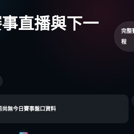
盃賽事直播與下一
完整
程
前尚無今日賽事盤口資料