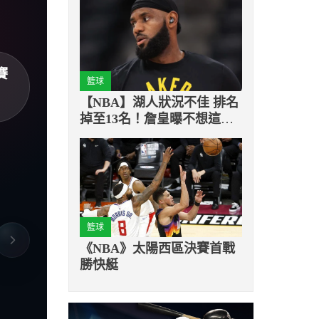
賽
籃球
【NBA】湖人狀況不佳 排名
掉至13名！詹皇曝不想這樣
結束選手生涯
籃球
《NBA》太陽西區決賽首戰
勝快艇