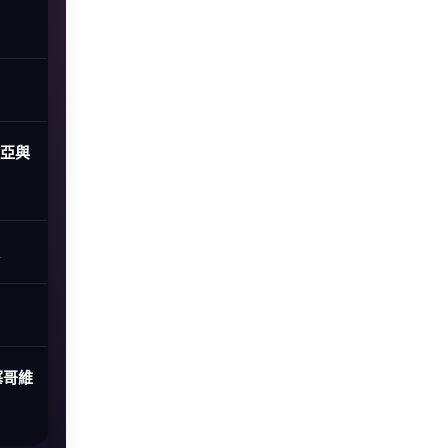
尼亞與
塞哥維