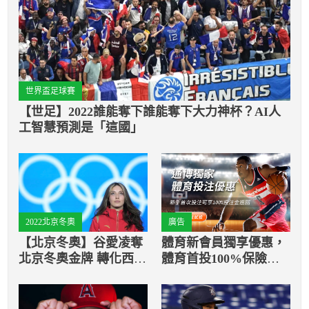
世界盃足球賽
【世足】2022誰能奪下誰能奪下大力神杯？AI人
工智慧預測是「這國」
2022北京冬奧
廣告
【北京冬奧】谷愛凌奪
體育新會員獨享優惠，
北京冬奧金牌 轉化西方
體育首投100%保險返
國家對中國的玻璃心式
還
批評