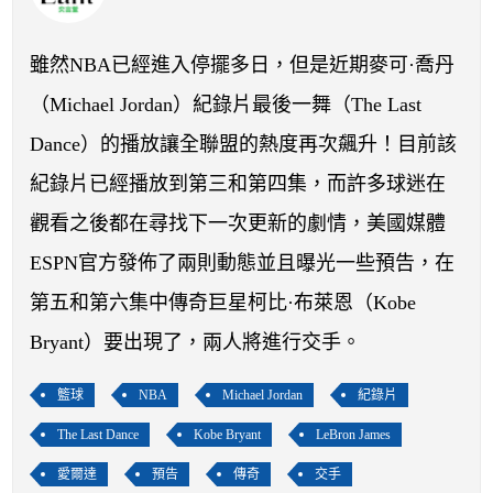
開賽列表
運彩教學專區
雖然NBA已經進入停擺多日，但是近期麥可·喬丹
（Michael Jordan）紀錄片最後一舞（The Last
Dance）的播放讓全聯盟的熱度再次飆升！目前該
紀錄片已經播放到第三和第四集，而許多球迷在
觀看之後都在尋找下一次更新的劇情，美國媒體
ESPN官方發佈了兩則動態並且曝光一些預告，在
第五和第六集中傳奇巨星柯比·布萊恩（Kobe
Bryant）要出現了，兩人將進行交手。
籃球
NBA
Michael Jordan
紀錄片
The Last Dance
Kobe Bryant
LeBron James
愛爾達
預告
傳奇
交手