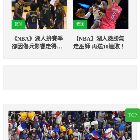
籃球
籃球
《NBA》湖人拚賽季
【NBA】湖人險勝氣
卻因傷兵影響走得不
走巫師 再送10連敗！
順
TOP