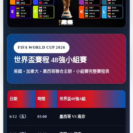
FIFA WORLD CUP 2026
世界盃賽程 48強小組賽
美國・加拿大・墨西哥聯合主辦，小組賽完整賽程表
日期
時間
世界盃48強A組
6/12（五）
03:00
墨西哥 VS 南非