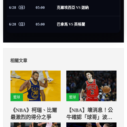
6/28（日）
05:00
克羅埃西亞 VS 迦納
6/28（日）
05:00
巴拿馬 VS 英格蘭
相關文章
籃球
籃球
《NBA》柯瑞、比爾
【NBA】壞消息！公
最激烈的得分之爭
牛確認「球哥」波爾
再次提前報銷！