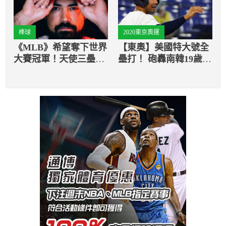
棒球
2020東京奧運
《MLB》希望奪下世界
【東奧】美國特大號全
大賽冠軍！天使三壘
壘打！ 砲轟南韓19歲奇
手：想給球迷驚喜
兵