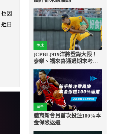
，也因
，近日
棒球
[CPBL]919洋將登錄大限！
泰樂、福來喜通過期末考成
功續留
廣告
體育新會員首次投注100%本
金保險返還