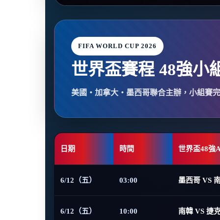
FIFA WORLD CUP 2026
世界盃賽程 48強小
美國・加拿大・墨西哥聯合主辦，小組賽
日期
時間
世界盃48強
6/12（五）
03:00
墨西哥 VS 
6/12（五）
10:00
南韓 VS 捷