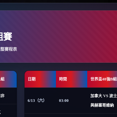
組賽
完整賽程表
A組
日期
時間
世界盃48強B組
南非
加拿大 VS 波
6/13（六）
03:00
與赫塞哥維納
克