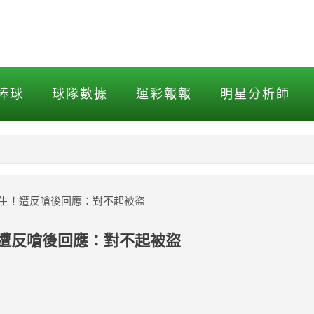
！遭反嗆後回應：對不起被盜
棒球
球隊數據
運彩報報
明星分析師
NBA
MLB打擊
生！遭反嗆後回應：對不起被盜
MLB投球
遭反嗆後回應：對不起被盜