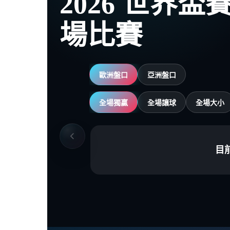
2026 世界
場比賽
歐洲盤口
亞洲盤口
全場獨贏
全場讓球
全場大小
目