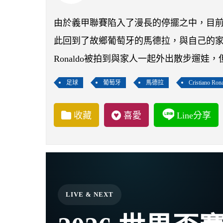
由於義甲聯賽陷入了漫長的停擺之中，目前效力於
此回到了故鄉葡萄牙的馬德拉，與自己的
Ronaldo被拍到與家人一起外出散步遛
足球
葡萄牙
馬德拉
Cristiano Ron
收藏
喜愛
Line分享
LIVE & NEXT