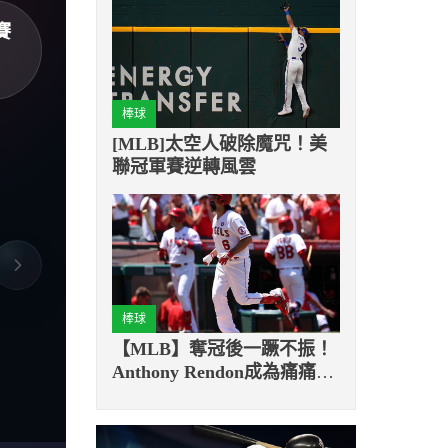
賽
棒球
[MLB]太空人破除魔咒！美
聯冠軍賽逆轉風雲
棒球
【MLB】奪冠後一蹶不振！
Anthony Rendon成為痛痛人
再進傷兵名單