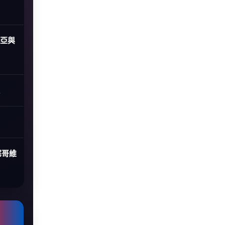
尼亞與
塞哥維