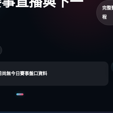
盃賽事直播與下一
完整
程
前尚無今日賽事盤口資料