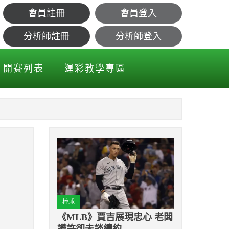
會員註冊
會員登入
分析師註冊
分析師登入
開賽列表
運彩教學專區
棒球
《MLB》賈吉展現忠心 老闆
讚許卻未談續約