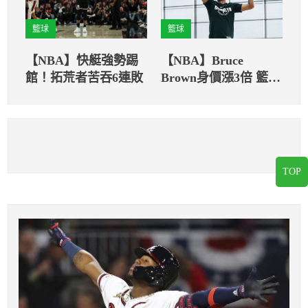
籃球
籃球
【NBA】快艇強勢踢
【NBA】Bruce
館！拓荒者苦吞6連敗
Brown身價漲3倍 籃網
必須嘗試簽回他
TOP