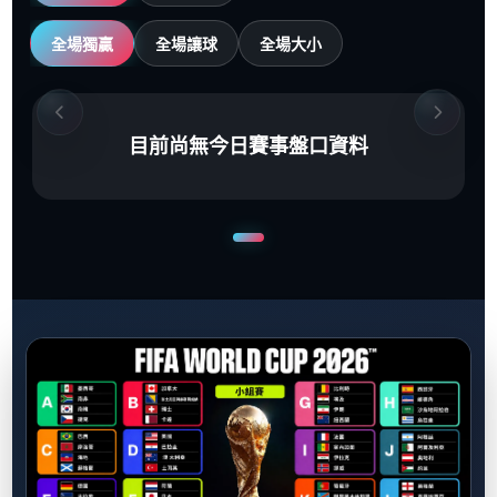
全場獨贏
全場讓球
全場大小
目前尚無今日賽事盤口資料