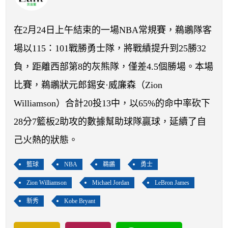
開賽列表
運彩教學專區
在2月24日上午結束的一場NBA常規賽，鵜鶘隊客
場以115：101戰勝勇士隊，將戰績提升到25勝32
負，距離西部第8的灰熊隊，僅差4.5個勝場。本場
比賽，鵜鶘狀元郎錫安·威廉森（Zion
Williamson）合計20投13中，以65%的命中率砍下
28分7籃板2助攻的數據幫助球隊贏球，延續了自
己火熱的狀態。
籃球
NBA
鵜鶘
勇士
Zion Williamson
Michael Jordan
LeBron James
新秀
Kobe Bryant