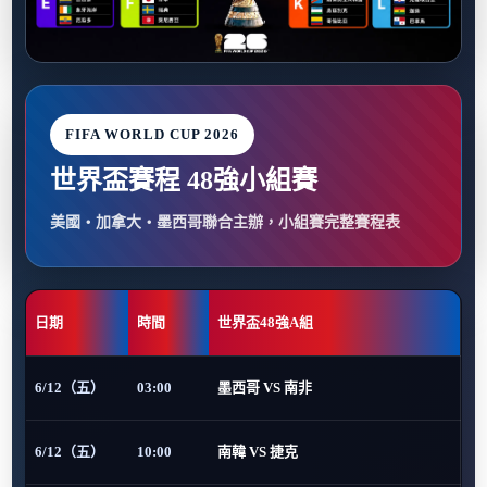
FIFA WORLD CUP 2026
世界盃賽程 48強小組賽
美國・加拿大・墨西哥聯合主辦，小組賽完整賽程表
日期
時間
世界盃48強A組
6/12（五）
03:00
墨西哥 VS 南非
6/12（五）
10:00
南韓 VS 捷克