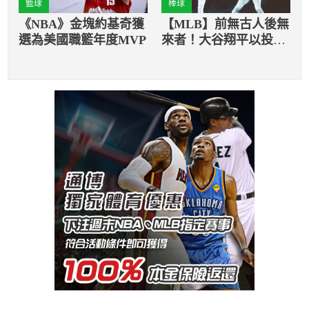
籃球
棒球
《NBA》金塊約基奇獲
【MLB】前無古人後無
選為美國職籃年度MVP
來者！大谷翔平以投打
雙身份入選明星賽