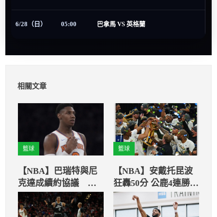
6/28（日）
05:00
巴拿馬 VS 英格蘭
相關文章
籃球
籃球
【NBA】巴瑞特與尼
【NBA】安戴托昆波
克達成續約協議 總
狂轟50分 公鹿4連勝射
薪資約1.2億美元
日勇奪隊史第2冠