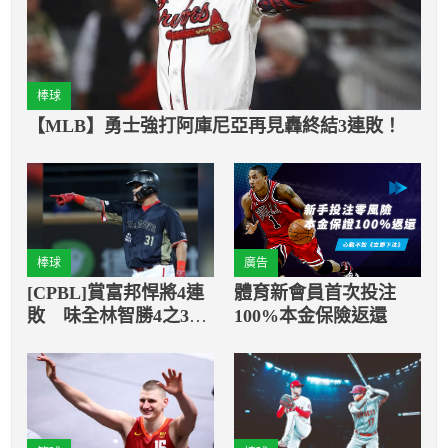
棒球
【MLB】勇士強打阿庫尼亞再見轟終結3連敗！
棒球
廣告
[CPBL]賞富邦悍將4連
體育新會員首次投注
敗 味全林智勝4之3拿
100%本金保險返還
下單場MVP