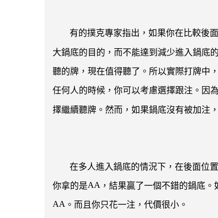
有的撲克專家指出，如果你在比較後
大鍋底的目的，而不能達到減少進入鍋底
聽的牌，現在值得聽了。所以實際打牌中
任何人的時候，你可以考慮選擇跟注。因
擇繼續聽牌。然而，如果鍋底沒有被加注
在多人進入鍋底的情況下，在後面位
AA
你拿的是
，結果贏了一個不錯的鍋底。
AA
。而且你只花一注，代價很小。