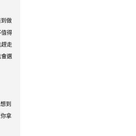
達到做
不值得
能趕走
能會選
能想到
道你拿