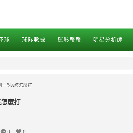
：投注技巧與盤口觀念詳解
棒球
球隊數據
運彩報報
明星分析師
NBA
MLB打擊
到一對A該怎麼打
MLB投球
該怎麼打
0
0