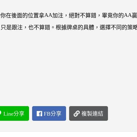
AA
AA
，你在後面的位置拿
加注，絕對不算錯，畢竟你的
，只是跟注，也不算錯。根據牌桌的具體，選擇不同的策
Line分享
FB分享
複製連結