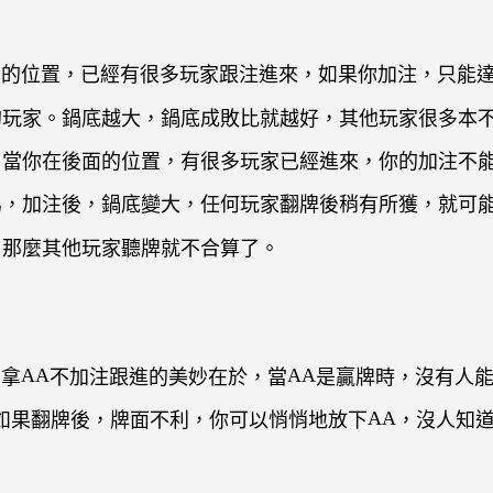
面的位置，已經有很多玩家跟注進來，如果你加注，只能
的玩家。鍋底越大，鍋底成敗比就越好，其他玩家很多本
，當你在後面的位置，有很多玩家已經進來，你的加注不
為，加注後，鍋底變大，任何玩家翻牌後稍有所獲，就可
，那麼其他玩家聽牌就不合算了。
AA
AA
置拿
不加注跟進的美妙在於，當
是贏牌時，沒有人
AA
如果翻牌後，牌面不利，你可以悄悄地放下
，沒人知