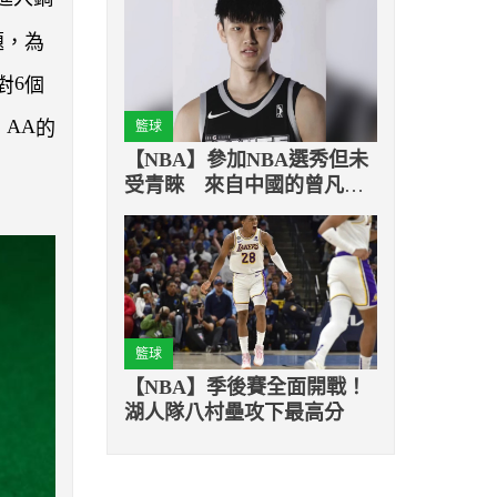
題，為
6
對
個
AA
，
的
籃球
【NBA】參加NBA選秀但未
受青睞 來自中國的曾凡博
得到溜馬夏季聯賽合約
籃球
【NBA】季後賽全面開戰！
湖人隊八村壘攻下最高分