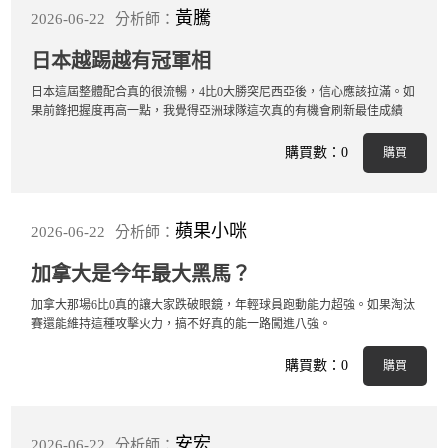
開賽列表
黃騰
2026-06-22
分析師：
運彩教學專區
日本越踢越有冠軍相
日本這屆整體配合真的很流暢，4比0大勝突尼西亞後，信心應該拉滿。如
果前鋒把握度再高一點，我覺得亞洲球隊這次真的有機會刷新最佳成績
購買數：0
購買
蘋果小咪
2026-06-22
分析師：
加拿大是今年最大黑馬？
加拿大那場6比0真的讓大家跌破眼鏡，年輕球員跑動能力超強。如果淘汰
賽還能維持這種攻擊火力，搞不好真的能一路闖進八強。
購買數：0
購買
安宏
2026-06-22
分析師：