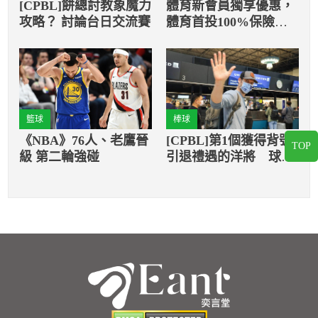
[CPBL]餅總討教象魔力
體育新會員獨享優惠，
攻略？ 討論台日交流賽
體育首投100%保險返
還
籃球
棒球
《NBA》76人、老鷹晉
[CPBL]第1個獲得背號
TOP
級 第二輪強碰
引退禮遇的洋將 球迷
到機場為羅力送行