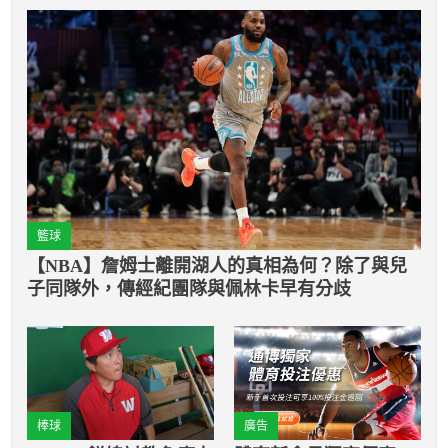
籃球
【NBA】詹姆士離開湖人的真相為何？除了與兒
子同隊外，傳經紀團隊與佩林卡早有分歧
棒球
廣告