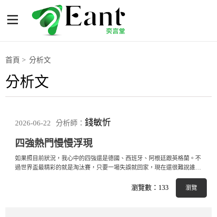
體育專題報導
首頁
分析文
分析文
籃球
棒球
錢敏忻
2026-06-22
分析師：
球隊數據
四強熱門慢慢浮現
如果照目前狀況，我心中的四強還是德國、西班牙、阿根廷跟英格蘭。不
運彩報報
過世界盃最精彩的就是淘汰賽，只要一場失誤就回家，現在還很難說誰一
定能進決賽
瀏覽數：133
瀏覽
明星分析師