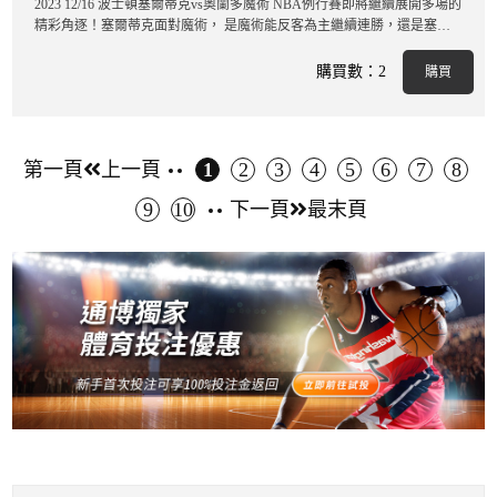
2023 12/16 波士頓塞爾蒂克vs奧蘭多魔術 NBA例行賽即將繼續展開多場的
精彩角逐！塞爾蒂克面對魔術， 是魔術能反客為主繼續連勝，還是塞爾
蒂克捍衛主場連
購買數：2
購買
第一頁
上一頁
1
2
3
4
5
6
7
8
9
10
下一頁
最末頁