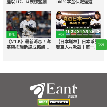
鹿以117-114戰勝籃網
100%本金保險返還
棒球
棒球
《MLB》最新消息！洋
【日本職棒】日本系列
TOP
基與托瑞斯達成協議3
賽巨人vs軟銀｜第一戰
億合約
先發名單出爐