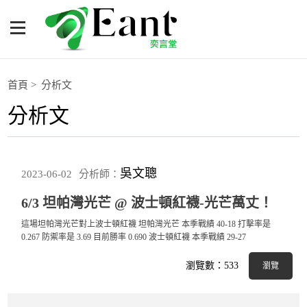
體育專題報導
首頁
分析文
分析文
籃球
棒球
吳文聰
2023-06-02
分析師：
球隊數據
6/3 坦帕灣光芒 @ 波士頓紅襪-光芒萬丈！
這場坦帕灣光芒對上波士頓紅襪 坦帕灣光芒 本季戰績 40-18 打擊率是
運彩報報
0.267 防禦率是 3.69 目前勝率 0.690 波士頓紅襪 本季戰績 29-27
瀏覽數：533
瀏覽
明星分析師