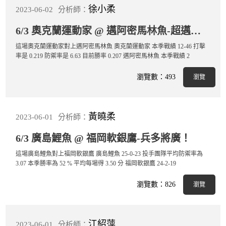
開賽列表
徐小柔
2023-06-02
分析師：
運彩教學專區
6/3 奧克蘭運動家 @ 邁阿密馬林魚-超邁絕
這場奧克蘭運動家對上邁阿密馬林魚 奧克蘭運動家 本季戰績 12-46 打擊
倫！
率是 0.219 防禦率是 6.63 目前勝率 0.207 邁阿密馬林魚 本季戰績 2
瀏覽數：493
瀏覽
黃曉柔
2023-06-01
分析師：
6/3 廣島鯉魚 @ 福岡軟銀鷹-兵多將廣！
這場廣島鯉魚對上福岡軟銀鷹 廣島鯉魚 25-0-23 投手團隊平均防禦率為
3.07 本季勝率為 52 % 平均每場得 3.50 分 福岡軟銀鷹 24-2-19
瀏覽數：826
瀏覽
江紹萍
2023-06-01
分析師：