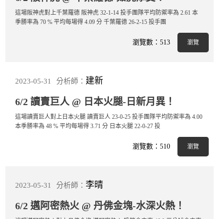
這場阪神虎對上千葉羅德 阪神虎 32-1-14 投手團隊平均防禦率為 2.61 本
季勝率為 70 % 平均每場得 4.09 分 千葉羅德 26-2-15 投手團
瀏覽數：513
瀏覽
建新
2023-05-31
分析師：
6/2 讀賣巨人 @ 日本火腿-日新月異！
這場讀賣巨人對上日本火腿 讀賣巨人 23-0-25 投手團隊平均防禦率為 4.00
本季勝率為 48 % 平均每場得 3.71 分 日本火腿 22-0-27 投
瀏覽數：510
瀏覽
李晴
2023-05-31
分析師：
6/2 邁阿密熱火 @ 丹佛金塊-水深火熱！