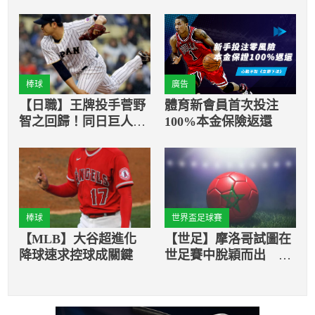
棒球
廣告
【日職】王牌投手菅野
體育新會員首次投注
智之回歸！同日巨人簽
100%本金保險返還
下一洋將
棒球
世界盃足球賽
【MLB】大谷超進化
【世足】摩洛哥試圖在
降球速求控球成關鍵
世足賽中脫穎而出 惟
賽前換主帥是否會造成
球隊重傷？