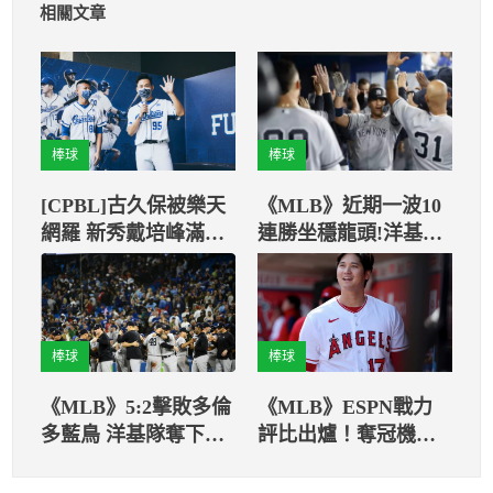
相關文章
棒球
棒球
[CPBL]古久保被樂天
《MLB》近期一波10
網羅 新秀戴培峰滿滿
連勝坐穩龍頭!洋基還
歉意
可以將連續勝場拉至
幾場?
棒球
棒球
《MLB》5:2擊敗多倫
《MLB》ESPN戰力
多藍鳥 洋基隊奪下美
評比出爐！奪冠機率
東冠軍！
「這隊最高」！