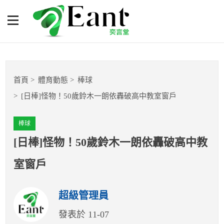
[日棒]怪物！50歲鈴木一朗
依轟破高中教室窗戶
體育專題報導
首頁
體育動態
棒球
籃球
[日棒]怪物！50歲鈴木一朗依轟破高中教室窗戶
棒球
棒球
球隊數據
[日棒]怪物！50歲鈴木一朗依轟破高中教
室窗戶
運彩報報
超級管理員
明星分析師
發表於 11-07