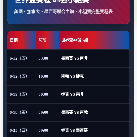
世界盃賽程 48強小組賽
美國・加拿大・墨西哥聯合主辦，小組賽完整賽程表
日期
時間
世界盃48強A組
6/12（五）
03:00
墨西哥 VS 南非
6/12（五）
10:00
南韓 VS 捷克
6/19（五）
00:00
捷克 VS 南非
6/19（五）
09:00
墨西哥 VS 南韓
6/25（四）
09:00
捷克 VS 墨西哥