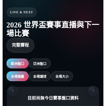
LIVE & NEXT
2026 世界盃賽事直播與下一
場比賽
完整賽程
歐洲盤口
亞洲盤口
全場獨贏
全場讓球
全場大小
目前尚無今日賽事盤口資料