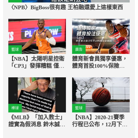
〈NPB〉BigBoss很有趣 王柏融還愛上這樣東西
籃球
廣告
【NBA】太陽明星控衛
體育新會員獨享優惠，
「CP3」發揮糟糕 僅22
體育首投100%保險返
分鐘就因為6次犯規而
還
不得不退場
棒球
籃球
《MLB》「加入教士」
【NBA】2020-21賽季
證實為假消息 鈴木誠也
行程已公布，12月下旬
尚未做出決定
開打