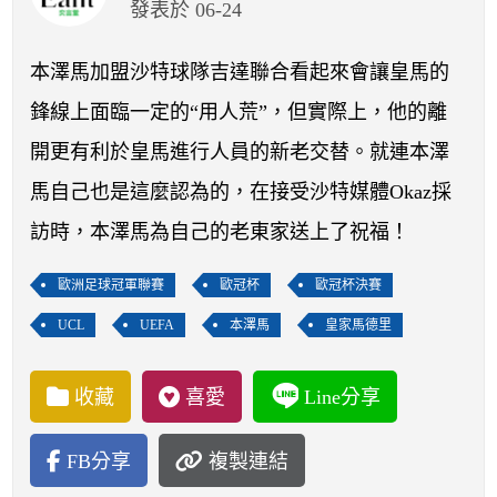
開賽列表
發表於 06-24
運彩教學專區
本澤馬加盟沙特球隊吉達聯合看起來會讓皇馬的
鋒線上面臨一定的“用人荒”，但實際上，他的離
開更有利於皇馬進行人員的新老交替。就連本澤
馬自己也是這麼認為的，在接受沙特媒體Okaz採
訪時，本澤馬為自己的老東家送上了祝福！
歐洲足球冠軍聯賽
歐冠杯
歐冠杯決賽
UCL
UEFA
本澤馬
皇家馬德里
收藏
喜愛
Line分享
FB分享
複製連結