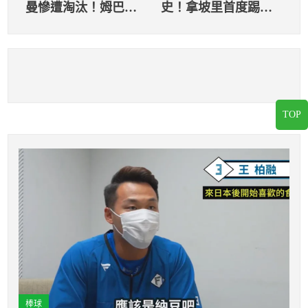
曼慘遭淘汰！姆巴
史！拿坡里首度踢進
佩：這是我們的極限
歐冠8強
TOP
棒球