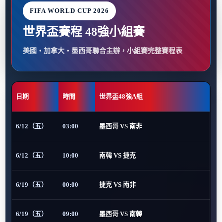
FIFA WORLD CUP 2026
世界盃賽程 48強小組賽
美國・加拿大・墨西哥聯合主辦，小組賽完整賽程表
日期
時間
世界盃48強A組
6/12（五）
03:00
墨西哥 VS 南非
6/12（五）
10:00
南韓 VS 捷克
6/19（五）
00:00
捷克 VS 南非
6/19（五）
09:00
墨西哥 VS 南韓