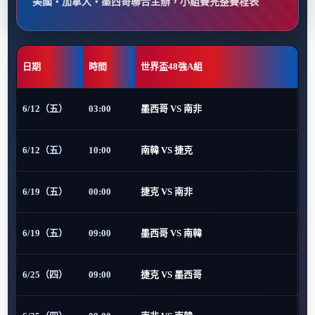
美國・加拿大・墨西哥聯合主辦，小組賽完整賽程表
日期
時間
世界盃48強A組
6/12（五）
03:00
墨西哥 VS 南非
6/12（五）
10:00
南韓 VS 捷克
6/19（五）
00:00
捷克 VS 南非
6/19（五）
09:00
墨西哥 VS 南韓
6/25（四）
09:00
捷克 VS 墨西哥