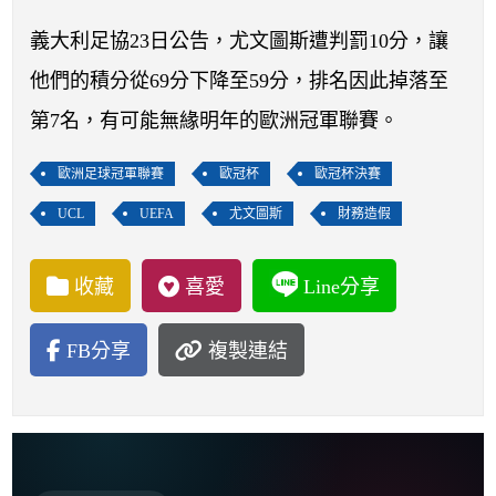
開賽列表
義大利足協23日公告，尤文圖斯遭判罰10分，讓
運彩教學專區
他們的積分從69分下降至59分，排名因此掉落至
第7名，有可能無緣明年的歐洲冠軍聯賽。
歐洲足球冠軍聯賽
歐冠杯
歐冠杯決賽
UCL
UEFA
尤文圖斯
財務造假
收藏
喜愛
Line分享
FB分享
複製連結