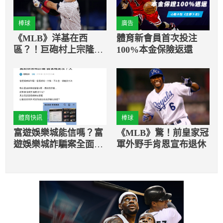
棒球
廣告
《MLB》洋基在西
體育新會員首次投注
區？！巨砲村上宗隆不
100%本金保險返還
小心鬧了笑話
體育快訊
棒球
富遊娛樂城能信嗎？富
《MLB》驚！前皇家冠
遊娛樂城詐騙案全面剖
軍外野手肯恩宣布退休
析，專家教你避雷！