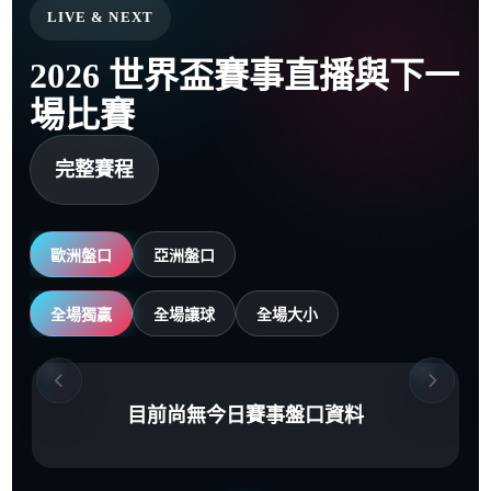
LIVE & NEXT
2026 世界盃賽事直播與下一
場比賽
完整賽程
歐洲盤口
亞洲盤口
全場獨贏
全場讓球
全場大小
目前尚無今日賽事盤口資料