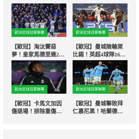
歐洲足球冠軍聯賽
歐洲足球冠軍聯賽
【歐冠】淘汰賽惡
【歐冠】曼城險輸萊
夢！皇家馬德里連2年
比錫！英超4球隊16強
面對切爾西、利物
皆未拿過勝利
浦、曼城
歐洲足球冠軍聯賽
歐洲足球冠軍聯賽
【歐冠】卡馬文加因
【歐冠】曼城擊敗拜
傷退場！排除重傷有
仁慕尼黑！哈蘭德成
望出戰歐冠
功打破進球紀錄