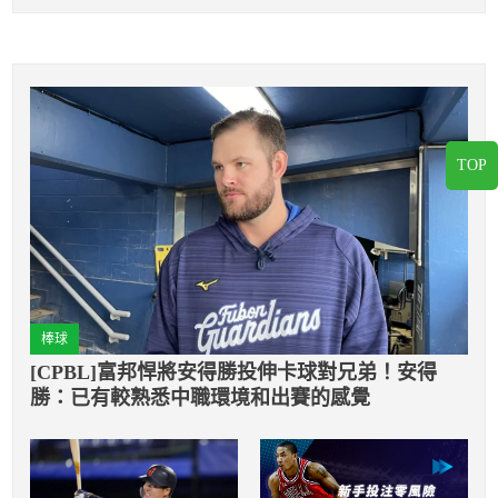
TOP
棒球
[CPBL]富邦悍將安得勝投伸卡球對兄弟！安得
勝：已有較熟悉中職環境和出賽的感覺