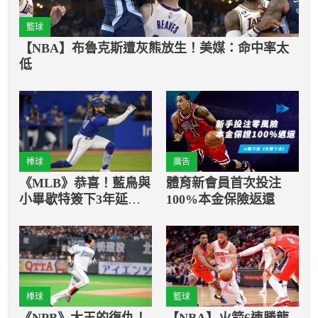
籃球
【NBA】布魯克斯遭灰熊放生！美媒：命中率太
低
棒球
廣告
《MLB》恭喜！藍鳥與
體育新會員首次投注
小畢歇特簽下3年延長
100%本金保險返還
合約
棒球
籃球