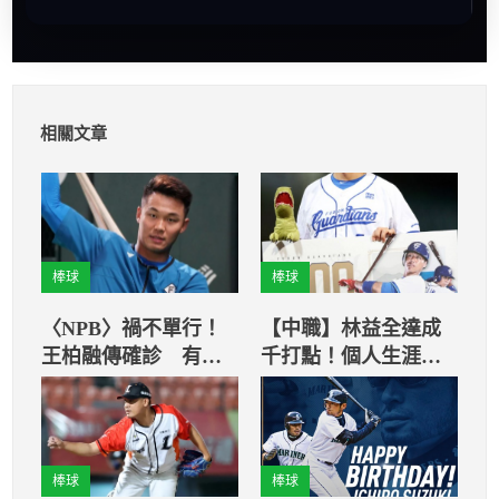
相關文章
棒球
棒球
〈NPB〉禍不單行！
【中職】林益全達成
王柏融傳確診 有輕
千打點！個人生涯第
微發燒
1000分打點，成為史
上第4人！
棒球
棒球