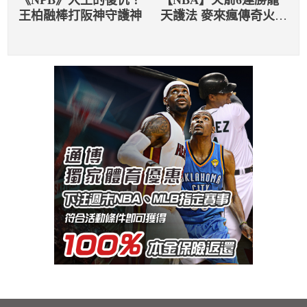
《NPB》大王的復仇！
【NBA】火箭6連勝龍
王柏融棒打阪神守護神
天護法 麥來瘋傳奇火熱
上演