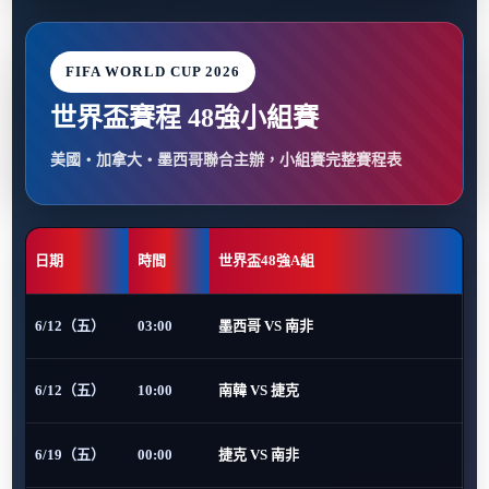
FIFA WORLD CUP 2026
世界盃賽程 48強小組賽
美國・加拿大・墨西哥聯合主辦，小組賽完整賽程表
日期
時間
世界盃48強A組
6/12（五）
03:00
墨西哥 VS 南非
6/12（五）
10:00
南韓 VS 捷克
6/19（五）
00:00
捷克 VS 南非