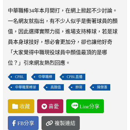
開賽列表
中華職棒34年本月開打，在網上掀起不少討論。
運彩教學專區
一名網友就指出，有不少人似乎是衝著球員的顏
值，因此選擇實際力挺，進場支持棒球，若是球
員本身球技好，想必會更加分，卻也讓他好奇
「大家覺得中職現役球員中顏值最頂的是哪
位？」引來網友熱烈回應。
CPBL
中華職棒
CPBL直播
中華職業棒球
高顏值
帥哥
陳傑憲
收藏
喜愛
Line分享
FB分享
複製連結