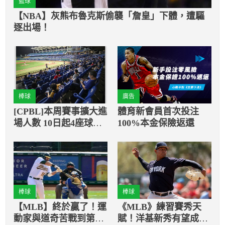
籃球
【NBA】灰熊布魯克斯偷襲「詹皇」下體，遭驅
逐出場！
棒球
廣告
[CPBL]本周賽事擴大進
體育新會員首次投注
場人數 10日起4座球場
100%本金保險返還
開放25%
棒球
棒球
【MLB】終於贏了！運
《MLB》練習賽秀天
動家與道奇苦戰到第十
賦！洋基新秀有望成為