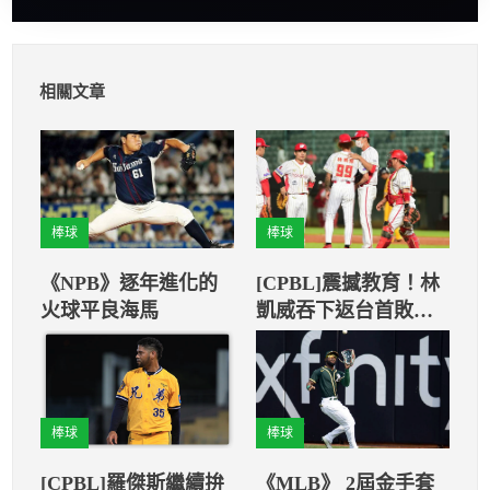
相關文章
棒球
棒球
《NPB》逐年進化的
[CPBL]震撼教育！林
火球平良海馬
凱威吞下返台首敗
防禦率暴漲至9.00
棒球
棒球
[CPBL]羅傑斯繼續拚
《MLB》 2屆金手套