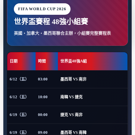
FIFA WORLD CUP 2026
世界盃賽程 48強小組賽
美國・加拿大・墨西哥聯合主辦，小組賽完整賽程表
日期
時間
世界盃48強A組
6/12（五）
03:00
墨西哥 VS 南非
6/12（五）
10:00
南韓 VS 捷克
6/19（五）
00:00
捷克 VS 南非
6/19（五）
09:00
墨西哥 VS 南韓