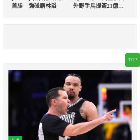
首勝 強碰霸林爵
外野手馬提簽21億合
約：想和卡諾同隊
TOP