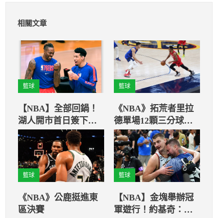
相關文章
籃球
籃球
【NBA】全部回鍋！
《NBA》拓荒者里拉
湖人開市首日簽下四
德單場12顆三分球破
個鳳還巢老將
紀錄
籃球
籃球
《NBA》公鹿挺進東
【NBA】金塊舉辦冠
區決賽
軍遊行！約基奇：我