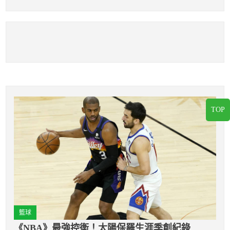
只想回家
TOP
籃球
《NBA》最強控衛！太陽保羅生涯季創紀錄