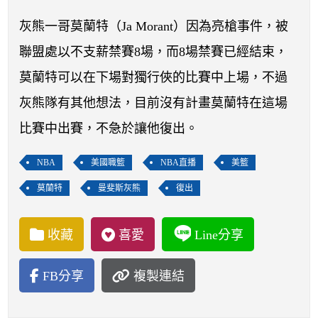
開賽列表
灰熊一哥莫蘭特（Ja Morant）因為亮槍事件，被
運彩教學專區
聯盟處以不支薪禁賽8場，而8場禁賽已經結束，
莫蘭特可以在下場對獨行俠的比賽中上場，不過
灰熊隊有其他想法，目前沒有計畫莫蘭特在這場
比賽中出賽，不急於讓他復出。
NBA
美國職籃
NBA直播
美籃
莫蘭特
曼斐斯灰熊
復出
收藏
喜愛
Line分享
FB分享
複製連結