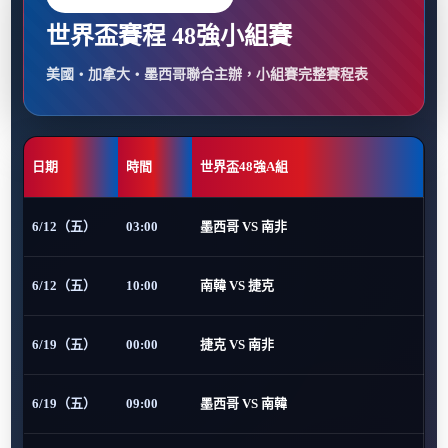
世界盃賽程 48強小組賽
美國・加拿大・墨西哥聯合主辦，小組賽完整賽程表
日期
時間
世界盃48強A組
6/12（五）
03:00
墨西哥 VS 南非
6/12（五）
10:00
南韓 VS 捷克
6/19（五）
00:00
捷克 VS 南非
6/19（五）
09:00
墨西哥 VS 南韓