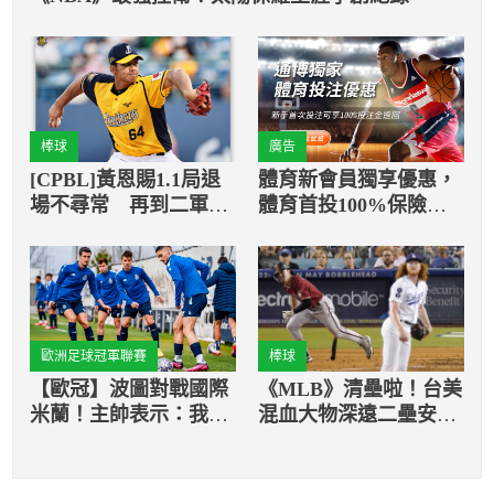
棒球
廣告
[CPBL]黃恩賜1.1局退
體育新會員獨享優惠，
場不尋常 再到二軍調
體育首投100%保險返
整
還
歐洲足球冠軍聯賽
棒球
【歐冠】波圖對戰國際
《MLB》清壘啦！台美
米蘭！主帥表示：我們
混血大物深遠二壘安打
能扭轉比賽結果
助球隊贏得勝利