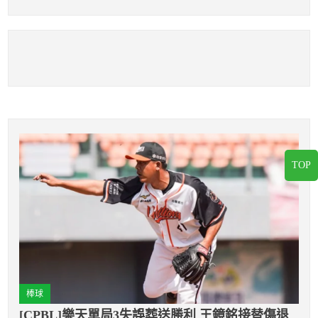
「歐洲俱樂部進球
注定
王」
TOP
棒球
[CPBL]樂天單局3失誤葬送勝利 王鏡銘接替傷退