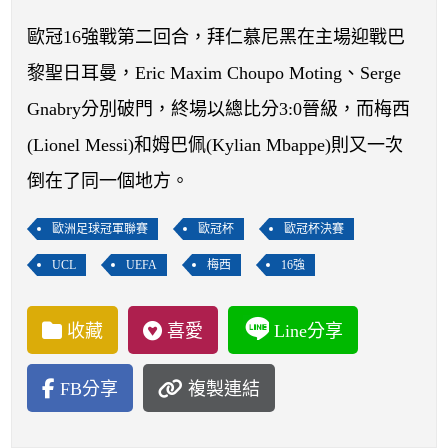
開賽列表
歐冠16強戰第二回合，拜仁慕尼黑在主場迎戰巴
運彩教學專區
黎聖日耳曼，Eric Maxim Choupo Moting、Serge
Gnabry分別破門，終場以總比分3:0晉級，而梅西
(Lionel Messi)和姆巴佩(Kylian Mbappe)則又一次
倒在了同一個地方。
歐洲足球冠軍聯賽
歐冠杯
歐冠杯決賽
UCL
UEFA
梅西
16強
收藏
喜愛
Line分享
FB分享
複製連結