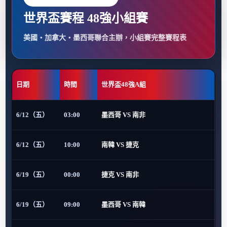
世界盃賽程 48強小組賽
美國・加拿大・墨西哥聯合主辦，小組賽完整賽程表
日期
時間
世界盃48強A組
6/12（五）
03:00
墨西哥 VS 南非
6/12（五）
10:00
南韓 VS 捷克
6/19（五）
00:00
捷克 VS 南非
6/19（五）
09:00
墨西哥 VS 南韓