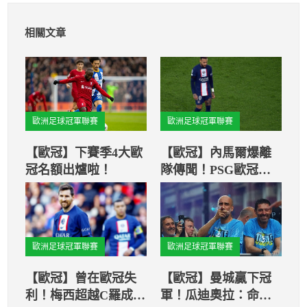
相關文章
歐洲足球冠軍聯賽
歐洲足球冠軍聯賽
【歐冠】下賽季4大歐
【歐冠】內馬爾爆離
冠名額出爐啦！
隊傳聞！PSG歐冠晉
級之路恐添難度
歐洲足球冠軍聯賽
歐洲足球冠軍聯賽
【歐冠】曾在歐冠失
【歐冠】曼城贏下冠
利！梅西超越C羅成
軍！瓜迪奧拉：命中