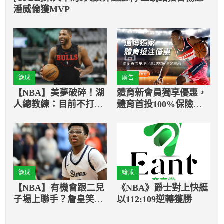
潘威倫獲MVP
籃球
廣告
【NBA】美夢破碎！湖
體育新會員獨享優惠，
人總教練：目前不打算
體育首投100%保險返
簽前冠軍中鋒
還
籃球
籃球
【NBA】有機會跟二兒
《NBA》爵士對上快艇
子場上聯手？詹皇笑
以112:109逆轉獲勝
說：2043年前一定高掛
球鞋！