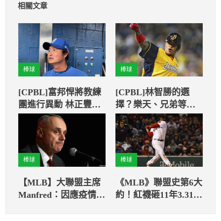
相關文章
棒球
棒球
[CPBL]富邦悍將教練
[CPBL]林智勝的選
團進行異動 林正豐升
擇？樂天、兄弟等候
一軍投教
佳音
棒球
棒球
【MLB】大聯盟主席
《MLB》聯盟史第6大
Manfred：因應疫情變
約！紅襪砸11年3.31億
動的賽制在2021可能
美簽下砲手德弗斯
持續