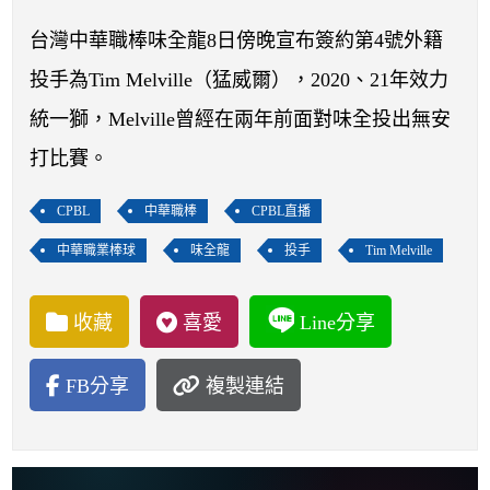
開賽列表
台灣中華職棒味全龍8日傍晚宣布簽約第4號外籍
運彩教學專區
投手為Tim Melville（猛威爾），2020、21年效力
統一獅，Melville曾經在兩年前面對味全投出無安
打比賽。
CPBL
中華職棒
CPBL直播
中華職業棒球
味全龍
投手
Tim Melville
收藏
喜愛
Line分享
FB分享
複製連結