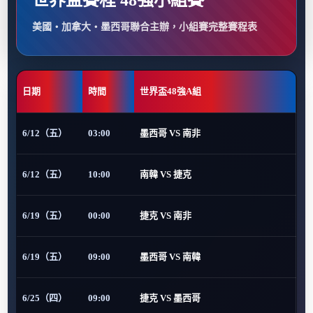
世界盃賽程 48強小組賽
美國・加拿大・墨西哥聯合主辦，小組賽完整賽程表
日期
時間
世界盃48強A組
6/12（五）
03:00
墨西哥 VS 南非
6/12（五）
10:00
南韓 VS 捷克
6/19（五）
00:00
捷克 VS 南非
6/19（五）
09:00
墨西哥 VS 南韓
6/25（四）
09:00
捷克 VS 墨西哥