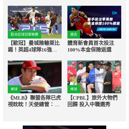
歐洲足球冠軍聯賽
廣告
【歐冠】曼城險輸萊比
體育新會員首次投注
錫！英超4球隊16強皆
100%本金保險返還
未拿過勝利
棒球
棒球
《MLB》聯盟各隊已虎
【CPBL】旅外大物們
視眈眈！天使總管：將
回歸 投入中職選秀
全力將大谷翔平留下