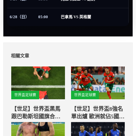
6/28（日）
05:00
巴拿馬 VS 英格蘭
相關文章
世界盃足球賽
世界盃足球賽
【世足】世界盃黑馬
【世足】世界盃8強名
跟巴勒斯坦國旗合照
單出爐 歐洲就佔5國、
表示力挺巴國！
南美2國晉級 非洲黑馬
也在其中！