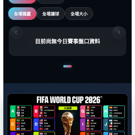
全場獨贏
全場讓球
全場大小
目前尚無今日賽事盤口資料