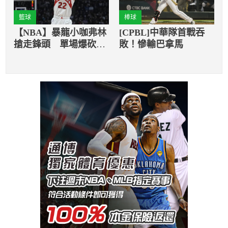
籃球
棒球
【NBA】暴龍小咖弗林
[CPBL]中華隊首戰吞
搶走鋒頭 單場爆砍73
敗！慘輸巴拿馬
分力壓球星詹姆斯、德
羅森