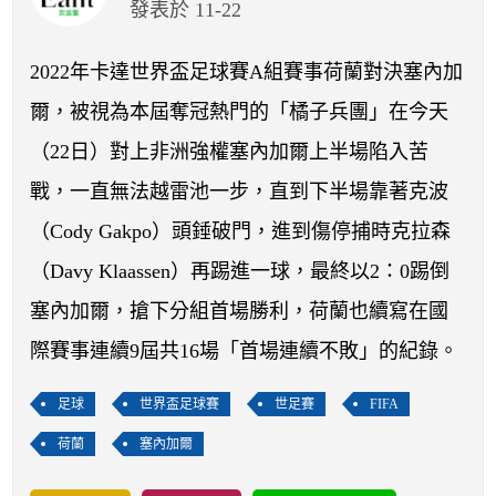
開賽列表
發表於 11-22
運彩教學專區
2022年卡達世界盃足球賽A組賽事荷蘭對決塞內加
爾，被視為本屆奪冠熱門的「橘子兵團」在今天
（22日）對上非洲強權塞內加爾上半場陷入苦
戰，一直無法越雷池一步，直到下半場靠著克波
（Cody Gakpo）頭錘破門，進到傷停捕時克拉森
（Davy Klaassen）再踢進一球，最終以2：0踢倒
塞內加爾，搶下分組首場勝利，荷蘭也續寫在國
際賽事連續9屆共16場「首場連續不敗」的紀錄。
足球
世界盃足球賽
世足賽
FIFA
荷蘭
塞內加爾