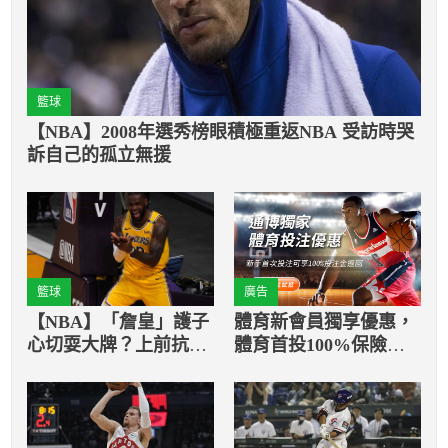
籃球
【NBA】2008年選秀榜眼積極重返NBA 受訪時哭
訴自己的孤立無援
籃球
廣告
【NBA】「詹皇」護子
體育新會員獨享優惠，
心切耍大牌？上前抗議
體育首投100%保險返
使比賽中斷
還