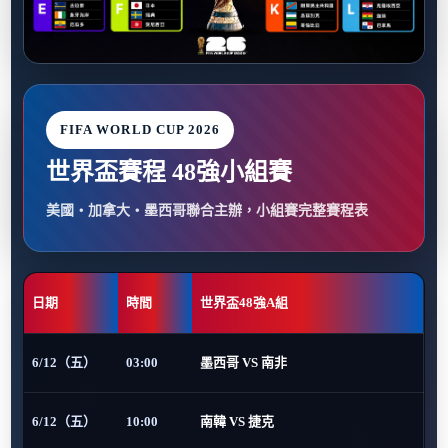
FIFA WORLD CUP 2026
世界盃賽程 48強小組賽
美國・加拿大・墨西哥聯合主辦，小組賽完整賽程表
日期
時間
世界盃48強A組
6/12（五）
03:00
墨西哥 VS 南非
6/12（五）
10:00
南韓 VS 捷克